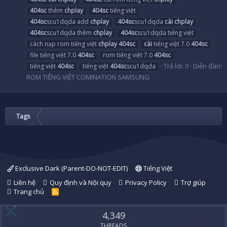
404sc
thêm
chplay
404sc
tiếng việt
404sc
scu1dqda add
chplay
404sc
scu1dqda
cài
chplay
404sc
scu1dqda thêm
chplay
404sc
scu1dqda tiếng việt
cách nạp rom tiếng việt
chplay
404sc
cài
tiếng việt 7.0
404sc
file tiếng việt 7.0
404sc
rom tiếng việt 7.0
404sc
Trả lời: 0
Diễn đàn:
tiếng việt
404sc
tiếng việt
404sc
scu1dqda
ROM TIẾNG VIỆT COMINATION SAMSUNG
Tags
Exclusive Dark (Parent-DO-NOT-EDIT)
Tiếng Việt
Liên hệ
Quy định và Nội quy
Privacy Policy
Trợ giúp
Trang chủ
R
S
S
4,349
THREADS