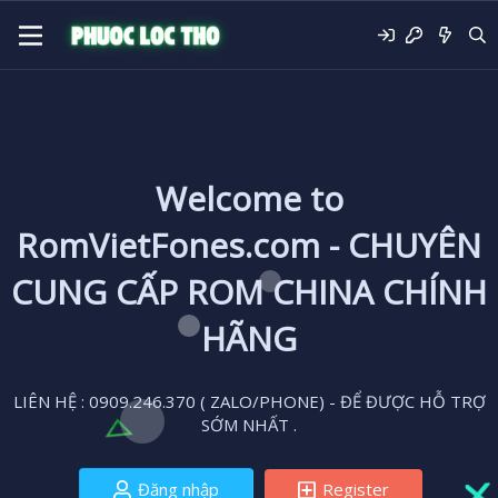
Welcome to
RomVietFones.com - CHUYÊN
CUNG CẤP ROM CHINA CHÍNH
HÃNG
LIÊN HỆ : 0909.246.370 ( ZALO/PHONE) - ĐỂ ĐƯỢC HỖ TRỢ
SỚM NHẤT .
Đăng nhập
Register