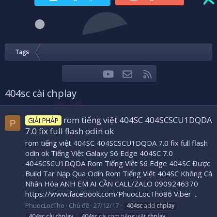
Tags
youtube
Liên hệ
RSS
Facebook
Twitter
404sc cài chplay
rom tiếng việt 404SC 404SCSCU1DQDA
GIẢI PHÁP
P
7.0 fix full flash odin ok
rom tiếng việt 404SC 404SCSCU1DQDA 7.0 fix full flash
odin ok Tiếng Việt Galaxy S6 Edge 404SC 7.0
404SCSCU1DQDA Rom Tiếng Việt S6 Edge 404SC Được
Build Tar Nạp Qua Odin Rom Tiếng Việt 404SC Không Cá
Nhân Hóa ANH EM AI CẦN CALL/ZALO 0909246370
https://www.facebook.com/PhuocLocTho86 Viber ...
PhuocLocTho
Chủ đề
27/12/17
404sc
add
chplay
404sc
cài
chplay
404sc
cái rom tiếng việt
chplay