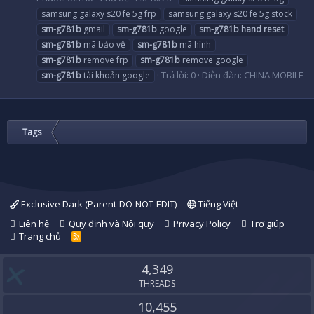
samsung galaxy s20 fe 5g frp
samsung galaxy s20 fe 5g stock
sm-g781b
gmail
sm-g781b
google
sm-g781b
hand
reset
sm-g781b
mã bảo vệ
sm-g781b
mã hình
sm-g781b
remove frp
sm-g781b
remove google
Trả lời: 0
Diễn đàn:
CHINA MOBILE
sm-g781b
tài khoản google
Tags
Exclusive Dark (Parent-DO-NOT-EDIT)
Tiếng Việt
Liên hệ
Quy định và Nội quy
Privacy Policy
Trợ giúp
Trang chủ
R
S
S
4,349
THREADS
10,455