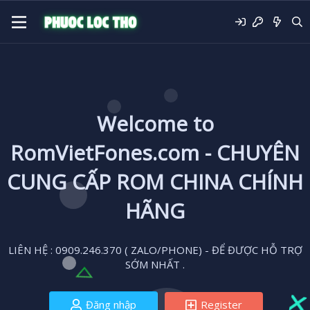
Welcome to
RomVietFones.com - CHUYÊN
CUNG CẤP ROM CHINA CHÍNH
HÃNG
LIÊN HỆ : 0909.246.370 ( ZALO/PHONE) - ĐỂ ĐƯỢC HỖ TRỢ
SỚM NHẤT .
Đăng nhập
Register