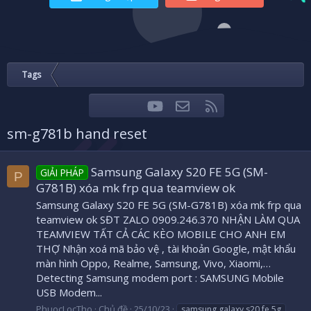
Tags
youtube
Liên hệ
RSS
Facebook
Twitter
sm-g781b hand reset
Samsung Galaxy S20 FE 5G (SM-
GIẢI PHÁP
P
G781B) xóa mk frp qua teamview ok
Samsung Galaxy S20 FE 5G (SM-G781B) xóa mk frp qua
teamview ok SĐT ZALO 0909.246.370 NHẬN LÀM QUA
TEAMVIEW TẤT CẢ CÁC KÈO MOBILE CHO ANH EM
THỢ Nhận xoá mã bảo vệ , tài khoản Google, mật khẩu
màn hình Oppo, Realme, Samsung, Vivo, Xiaomi,…
Detecting Samsung modem port : SAMSUNG Mobile
USB Modem...
PhuocLocTho
Chủ đề
25/10/23
samsung galaxy s20 fe 5g