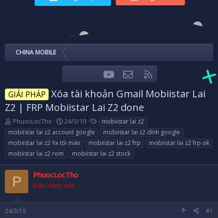
CHINA MOBILE
youtube
Liên hệ
RSS
Facebook
Twitter
Xóa tài khoản Gmail Mobiistar Lai
GIẢI PHÁP
Z2 | FRP Mobiistar Lai Z2 done
T
N
T
PhuocLocTho
24/3/19
mobiistar lai z2
h
g
a
mobiistar lai z2 account google
mobiistar lai z2 dính google
r
à
g
mobiistar lai z2 fix tối màn
mobiistar lai z2 frp
mobiistar lai z2 frp ok
e
y
s
mobiistar lai z2 rom
mobiistar lai z2 stock
a
g
d
ử
s
i
PhuocLocTho
P
t
Điều Hành Viên
a
r
t
24/3/19
#1
e