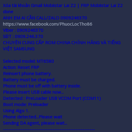
r
Xóa tài khoản Gmail Mobiistar Lai Z2 | FRP Mobiistar Lai Z2
done
ANH EM AI CẦN CALL/ZALO 0909246370
https://www.facebook.com/PhuocLocTho86
Viber : 0909246370
SĐT : 0909.246.370
CHUYÊN CUNG CẤP ROM CHINA CHÍNH HÃNG VÀ TIẾNG
VIỆT SAMSUNG
Selected model: MT6580
Action: Reset FRP
Reinsert phone battery.
Battery must be charged.
Phone must be off with battery inside.
Please insert USB cable now...
Detected : PreLoader USB VCOM Port (COM11)
Boot mode: Preloader
Using Algo 1.
Phone detected...Please wait
Sending DA agent, please wait...
----------------------------------------------------