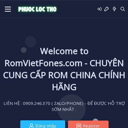
Welcome to
RomVietFones.com - CHUYÊN
CUNG CẤP ROM CHINA CHÍNH
HÃNG
LIÊN HỆ : 0909.246.370 ( ZALO/PHONE) - ĐỂ ĐƯỢC HỖ TRỢ
SỚM NHẤT .
Đăng nhập
Register