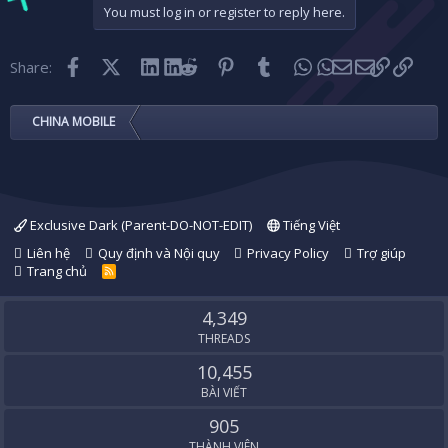
You must log in or register to reply here.
Facebook
X (Twitter)
LinkedIn
Reddit
Pinterest
Tumblr
WhatsApp
Email
Link
Share:
CHINA MOBILE
Exclusive Dark (Parent-DO-NOT-EDIT)
Tiếng Việt
Liên hệ
Quy định và Nội quy
Privacy Policy
Trợ giúp
Trang chủ
R
S
S
4,349
THREADS
10,455
BÀI VIẾT
905
THÀNH VIÊN