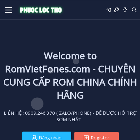
Welcome to
RomVietFones.com - CHUYÊN
CUNG CẤP ROM CHINA CHÍNH
HÃNG
LIÊN HỆ : 0909.246.370 ( ZALO/PHONE) - ĐỂ ĐƯỢC HỖ TRỢ
SỚM NHẤT .
Đăng nhập
Register