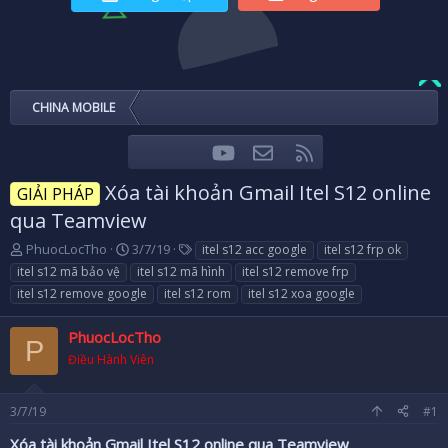
CHINA MOBILE
youtube
Liên hệ
RSS
Facebook
Twitter
Xóa tài khoản Gmail Itel S12 online
GIẢI PHÁP
qua Teamview
T
N
T
PhuocLocTho
3/7/19
itel s12 acc google
itel s12 frp ok
h
g
a
itel s12 mã bảo vệ
itel s12 mã hình
itel s12 remove frp
r
à
g
itel s12 remove google
itel s12 rom
itel s12 xoa google
e
y
s
a
g
PhuocLocTho
d
ử
P
s
i
Điều Hành Viên
t
a
r
3/7/19
#1
t
Xóa tài khoản Gmail Itel S12 online qua Teamview
e