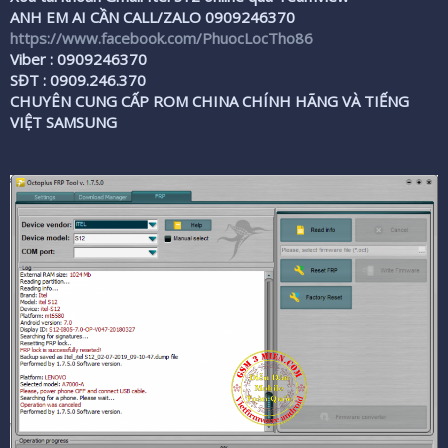
ANH EM AI CẦN CALL/ZALO 0909246370
r
https://www.facebook.com/PhuocLocTho86
Viber : 0909246370
SĐT : 0909.246.370
CHUYÊN CUNG CẤP ROM CHINA CHÍNH HÃNG VÀ TIẾNG
VIỆT SAMSUNG