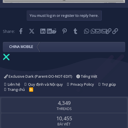
You must log in or register to reply here.
Facebook
X (Twitter)
LinkedIn
Reddit
Pinterest
Tumblr
WhatsApp
Email
Link
Share:
CHINA MOBILE
Exclusive Dark (Parent-DO-NOT-EDIT)
Tiếng Việt
Liên hệ
Quy định và Nội quy
Privacy Policy
Trợ giúp
Trang chủ
R
S
S
4,349
THREADS
10,455
BÀI VIẾT