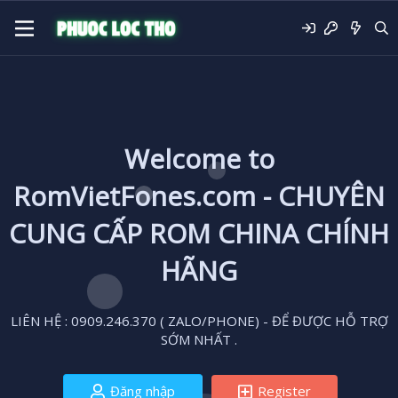
Welcome to
RomVietFones.com - CHUYÊN
CUNG CẤP ROM CHINA CHÍNH
HÃNG
LIÊN HỆ : 0909.246.370 ( ZALO/PHONE) - ĐỂ ĐƯỢC HỖ TRỢ
SỚM NHẤT .
Đăng nhập
Register