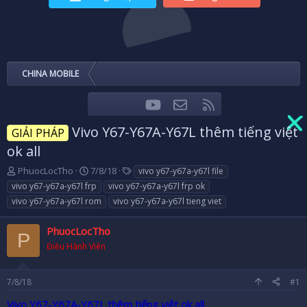
CHINA MOBILE
youtube
Liên hệ
RSS
Facebook
Twitter
Vivo Y67-Y67A-Y67L thêm tiếng việt
GIẢI PHÁP
ok all
T
N
T
PhuocLocTho
7/8/18
vivo y67-y67a-y67l file
h
g
a
vivo y67-y67a-y67l frp
vivo y67-y67a-y67l frp ok
r
à
g
vivo y67-y67a-y67l rom
vivo y67-y67a-y67l tieng viet
e
y
s
a
g
PhuocLocTho
d
ử
P
s
i
Điều Hành Viên
t
a
r
7/8/18
#1
t
Vivo Y67-Y67A-Y67L thêm tiếng việt ok all
e