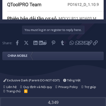
You must log in or register to reply here.
Facebook
X (Twitter)
LinkedIn
Reddit
Pinterest
Tumblr
WhatsApp
Email
Link
Share:
CHINA MOBILE
Exclusive Dark (Parent-DO-NOT-EDIT)
Tiếng Việt
Liên hệ
Quy định và Nội quy
Privacy Policy
Trợ giúp
Trang chủ
R
S
S
4,349