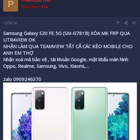
P
r
Điều Hành Viên
13/9/24
#1
Samsung Galaxy S20 FE 5G (SM-G781B) XÓA MK FRP QUA
UTRAVIEW OK
NHẬN LÀM QUA TEAMVIEW TẤT CẢ CÁC KÈO MOBILE CHO
ANH EM THỢ
Nhận xoá mã bảo vệ , tài khoản Google, mật khẩu màn hình
Oppo, Realme, Samsung, Vivo, Xiaomi,…
zalo 0909246370