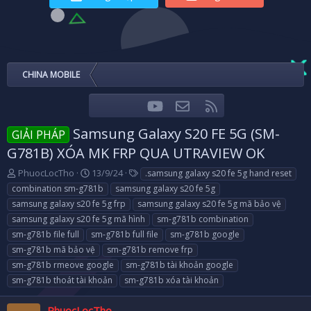
CHINA MOBILE
youtube
Liên hệ
RSS
Facebook
Twitter
Samsung Galaxy S20 FE 5G (SM-
GIẢI PHÁP
G781B) XÓA MK FRP QUA UTRAVIEW OK
T
N
T
PhuocLocTho
13/9/24
.samsung galaxy s20 fe 5g hand reset
h
g
a
combination sm-g781b
samsung galaxy s20 fe 5g
r
à
g
samsung galaxy s20 fe 5g frp
samsung galaxy s20 fe 5g mã bảo vệ
e
y
s
samsung galaxy s20 fe 5g mã hình
sm-g781b combination
a
g
sm-g781b file full
d
ử
sm-g781b full file
sm-g781b google
s
i
sm-g781b mã bảo vệ
sm-g781b remove frp
t
sm-g781b rmeove google
sm-g781b tài khoản google
a
sm-g781b thoát tài khoản
sm-g781b xóa tài khoản
r
t
e
PhuocLocTho