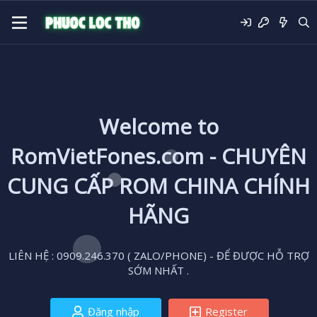
Welcome to
RomVietFones.com - CHUYÊN
CUNG CẤP ROM CHINA CHÍNH
HÃNG
LIÊN HỆ : 0909.246.370 ( ZALO/PHONE) - ĐỂ ĐƯỢC HỖ TRỢ
SỚM NHẤT .
Đăng nhập
Register