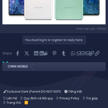
Chỉnh sửa cuối:
13/9/24
You must log in or register to reply here.
Facebook
X (Twitter)
LinkedIn
Reddit
Pinterest
Tumblr
WhatsApp
Email
Link
Share:
CHINA MOBILE
Exclusive Dark (Parent-DO-NOT-EDIT)
Tiếng Việt
Liên hệ
Quy định và Nội quy
Privacy Policy
Trợ giúp
Trang chủ
R
S