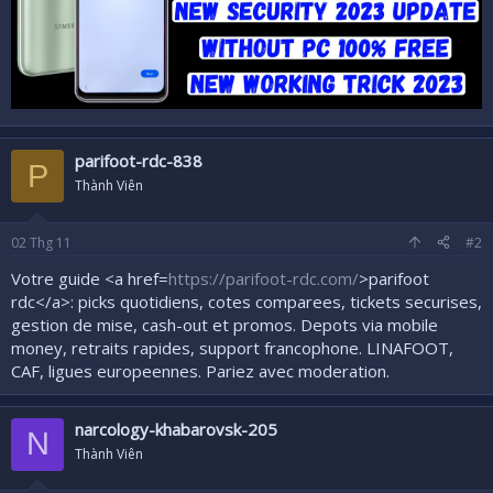
parifoot-rdc-838
P
Thành Viên
02
Thg 11
#2
Votre guide <a href=
https://parifoot-rdc.com/
>parifoot
rdc</a>: picks quotidiens, cotes comparees, tickets securises,
gestion de mise, cash-out et promos. Depots via mobile
money, retraits rapides, support francophone. LINAFOOT,
CAF, ligues europeennes. Pariez avec moderation.
narcology-khabarovsk-205
N
Thành Viên