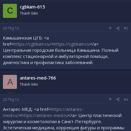
cgbkam-615
C
Thành Viên
20
Thg 12
#5
Камышинская ЦГБ: <a
href=
https://cgbkam.ru/
>
https://cgbkam.ru
</a>
Центральная городская больница Камышина. Полный
комплекс стационарной и амбулаторной помощи,
диагностика и профилактика заболеваний.
antares-med-766
A
Thành Viên
20
Thg 12
#6
Антарес-МЕД: <a href=
https://antares-
med.ru/
>
https://antares-med.ru
</a> Центр пластической
хирургии и косметологии в Санкт-Петербурге.
Эстетическая медицина, коррекция фигуры и программы