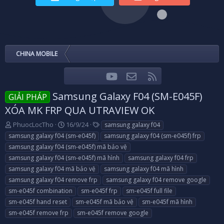
CHINA MOBILE
youtube
Liên hệ
RSS
Facebook
Twitter
Samsung Galaxy F04 (SM-E045F)
GIẢI PHÁP
XÓA MK FRP QUA UTRAVIEW OK
T
N
T
PhuocLocTho
16/9/24
samsung galaxy f04
h
g
a
samsung galaxy f04 (sm-e045f)
samsung galaxy f04 (sm-e045f) frp
r
à
g
samsung galaxy f04 (sm-e045f) mã bảo vệ
e
y
s
samsung galaxy f04 (sm-e045f) mã hình
samsung galaxy f04 frp
a
g
samsung galaxy f04 mã bảo vệ
d
ử
samsung galaxy f04 mã hình
s
i
samsung galaxy f04 remove frp
samsung galaxy f04 remove google
t
sm-e045f combination
sm-e045f frp
sm-e045f full file
a
sm-e045f hand reset
sm-e045f mã bảo vệ
sm-e045f mã hình
r
sm-e045f remove frp
sm-e045f remove google
t
e