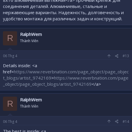
соединения деталей. Алюминиевые, стальные и
нержавеющие варианты. Надежность, долговечность и
удобство монтажа для различных задач и конструкций.
RalphWem
R
Thành Viên
06
Thg 4
#13
Details inside: <a
href=
https://www.reverbnation.com/page_object/page_objec
t_blogs/artist_9742169
>
https://www.reverbnation.com/page
_object/page_object_blogs/artist_9742169
</a>
RalphWem
R
Thành Viên
06
Thg 4
#14
The best is inside: <a