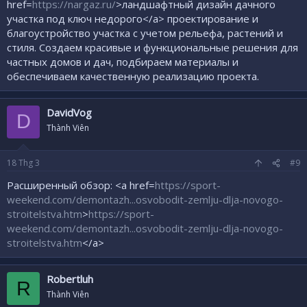
href=
https://nargaz.ru/
>ландшафтный дизайн дачного
участка под ключ недорого</a> проектирование и
благоустройство участка с учетом рельефа, растений и
стиля. Создаем красивые и функциональные решения для
частных домов и дач, подбираем материалы и
обеспечиваем качественную реализацию проекта.
DavidVog
D
Thành Viên
18
Thg 3
#9
Расширенный обзор: <a href=
https://sport-
weekend.com/demontazh...osvobodit-zemlju-dlja-novogo-
stroitelstva.htm
>
https://sport-
weekend.com/demontazh...osvobodit-zemlju-dlja-novogo-
stroitelstva.htm
</a>
Robertluh
R
Thành Viên