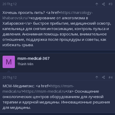
20
Thg 12
#3
Хочешь просить пить? <a href=
https://narcology-
khabarovsk.ru/
>кодирование от алкоголизма в
Хабаровске</a> быстрое прибытие, медицинский осмотр,
капельница для снятия интоксикации, контроль пульса и
давления. Анонимная помощь взрослым, внимательное
отношение, поддержка после процедуры и советы, как
избежать срыва.
msm-medical-367
M
Thành Viên
20
Thg 12
#4
МСМ-Медимпэкс: <a href=
https://msm-
medical.ru/
>
https://msm-medical.ru
</a> Ооснащение
онкологических центров оборудованием для лучевой
терапии и ядерной медицины. Инновационные решения
для медицины.