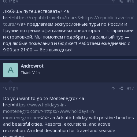
06
Thg 4
#16
Любишь путешествовать? <a
href=
https://republictravel.ru/tours/
>
https://republictravel.ru/
tours/
</a> предлагаем экскурсионные туры по России и
Грузии по ценам официальных операторов — с гарантией
и страховкой. Мы поможем подобрать идеальный тур —
под любые пожелания и бюджет! Работаем ежедневно с
9:00 до 21:00 — без выходных!
Andrewrot
A
Thành Viên
10
Thg 4
#17
Do you want to go to Montenegro? <a
href=
https://www.holidays-in-
montenegro.com/
>
https://www.holidays-in-
montenegro.com
</a> an Adriatic holiday with pristine beaches
and beautiful cities. Resorts, excursions, and active
recreation. An ideal destination for travel and seaside
relaxation.