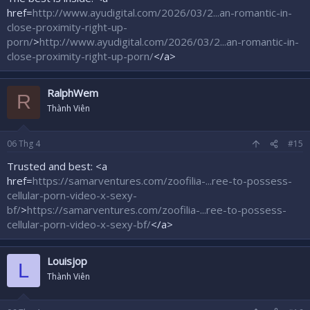
href=
http://www.ayudigital.com/2026/03/2...an-romantic-in-
close-proximity-right-up-
porn/
>
http://www.ayudigital.com/2026/03/2...an-romantic-in-
close-proximity-right-up-porn/
</a>
RalphWem
R
Thành Viên
06
Thg 4
#15
Trusted and best: <a
href=
https://samarventures.com/zoofilia-...ree-to-possess-
cellular-porn-video-x-sexy-
bf/
>
https://samarventures.com/zoofilia-...ree-to-possess-
cellular-porn-video-x-sexy-bf/
</a>
Louisjop
L
Thành Viên