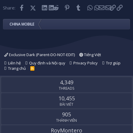
Facebook
X (Twitter)
LinkedIn
Reddit
Pinterest
Tumblr
WhatsApp
Email
Link
Share:
CHINA MOBILE
Exclusive Dark (Parent-DO-NOT-EDIT)
Tiếng Việt
Liên hệ
Quy định và Nội quy
Privacy Policy
Trợ giúp
Trang chủ
R
S
S
4,349
THREADS
10,455
BÀI VIẾT
905
THÀNH VIÊN
RoyMontero