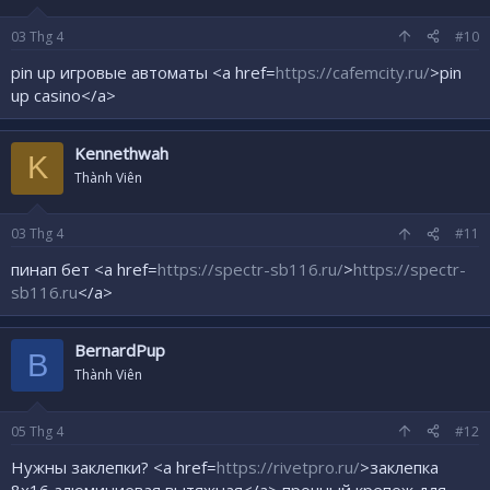
03
Thg 4
#10
pin up игровые автоматы <a href=
https://cafemcity.ru/
>pin
up casino</a>
Kennethwah
K
Thành Viên
03
Thg 4
#11
пинап бет <a href=
https://spectr-sb116.ru/
>
https://spectr-
sb116.ru
</a>
BernardPup
B
Thành Viên
05
Thg 4
#12
Нужны заклепки? <a href=
https://rivetpro.ru/
>заклепка
8х16 алюминиевая вытяжная</a> прочный крепеж для