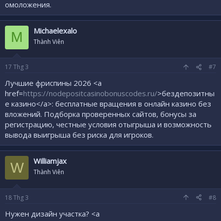
омоложения.
Michaelexalo
M
Thành Viên
17
Thg 3
#7
Лучшие фриспины 2026 <a
href=
https://nodepositcasinobonuscodes.ru/
>бездепозитны
е казино</a>: бесплатные вращения в онлайн казино без
вложений. Подборка проверенных сайтов, бонусы за
регистрацию, честные условия отыгрыша и возможность
вывода выигрыша без риска для игроков.
Williamjax
W
Thành Viên
18
Thg 3
#8
Нужен дизайн участка? <a