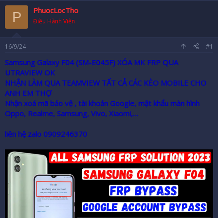
r
PhuocLocTho
P
Điều Hành Viên
16/9/24
#1
Samsung Galaxy F04 (SM-E045F) XÓA MK FRP QUA
UTRAVIEW OK
NHẬN LÀM QUA TEAMVIEW TẤT CẢ CÁC KÈO MOBILE CHO
ANH EM THỢ
Nhận xoá mã bảo vệ , tài khoản Google, mật khẩu màn hình
Oppo, Realme, Samsung, Vivo, Xiaomi,…
liên hệ zalo 0909246370