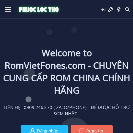
Welcome to
RomVietFones.com - CHUYÊN
CUNG CẤP ROM CHINA CHÍNH
HÃNG
LIÊN HỆ : 0909.246.370 ( ZALO/PHONE) - ĐỂ ĐƯỢC HỖ TRỢ
SỚM NHẤT .
Đăng nhập
Register