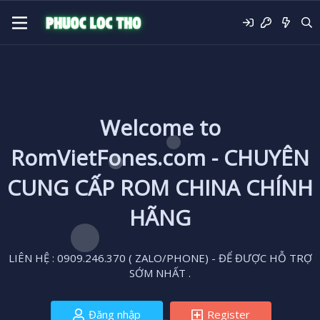
Welcome to
RomVietFones.com - CHUYÊN
CUNG CẤP ROM CHINA CHÍNH
HÃNG
LIÊN HỆ : 0909.246.370 ( ZALO/PHONE) - ĐỂ ĐƯỢC HỖ TRỢ
SỚM NHẤT .
Đăng nhập
Register