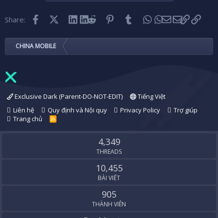
Facebook
X (Twitter)
LinkedIn
Reddit
Pinterest
Tumblr
WhatsApp
Email
Link
Share:
CHINA MOBILE
Exclusive Dark (Parent-DO-NOT-EDIT)
Tiếng Việt
Liên hệ
Quy định và Nội quy
Privacy Policy
Trợ giúp
Trang chủ
R
S
S
4,349
THREADS
10,455
BÀI VIẾT
905
THÀNH VIÊN