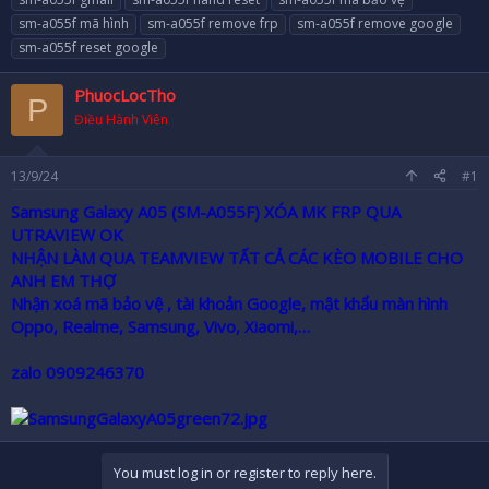
r
sm-a055f mã hình
sm-a055f remove frp
sm-a055f remove google
sm-a055f reset google
PhuocLocTho
P
Điều Hành Viên
13/9/24
#1
Samsung Galaxy A05 (SM-A055F) XÓA MK FRP QUA
UTRAVIEW OK
NHẬN LÀM QUA TEAMVIEW TẤT CẢ CÁC KÈO MOBILE CHO
ANH EM THỢ
Nhận xoá mã bảo vệ , tài khoản Google, mật khẩu màn hình
Oppo, Realme, Samsung, Vivo, Xiaomi,…
zalo 0909246370
You must log in or register to reply here.