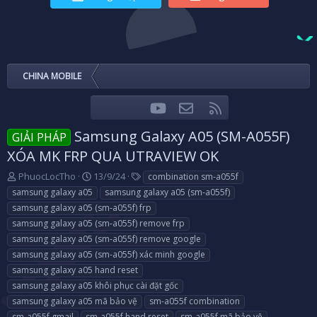
CHINA MOBILE
youtube
Liên hệ
RSS
Facebook
Twitter
Samsung Galaxy A05 (SM-A055F)
GIẢI PHÁP
XÓA MK FRP QUA UTRAVIEW OK
T
N
T
PhuocLocTho
13/9/24
combination sm-a055f
h
g
a
samsung galaxy a05
samsung galaxy a05 (sm-a055f)
r
à
g
samsung galaxy a05 (sm-a055f) frp
e
y
s
samsung galaxy a05 (sm-a055f) remove frp
a
g
samsung galaxy a05 (sm-a055f) remove google
d
ử
s
i
samsung galaxy a05 (sm-a055f) xác minh google
t
samsung galaxy a05 hand reset
a
samsung galaxy a05 khôi phục cài đặt gốc
r
samsung galaxy a05 mã bảo vệ
sm-a055f combination
t
e
sm-a055f gmail
sm-a055f hand reset
sm-a055f mã bảo vệ