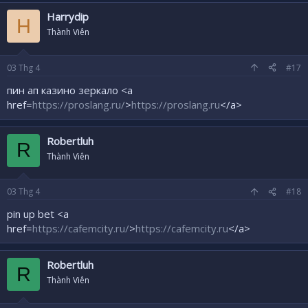
Harrydip
H
Thành Viên
03
Thg 4
#17
пин ап казино зеркало <a
href=
https://proslang.ru/
>
https://proslang.ru
</a>
Robertluh
R
Thành Viên
03
Thg 4
#18
pin up bet <a
href=
https://cafemcity.ru/
>
https://cafemcity.ru
</a>
Robertluh
R
Thành Viên