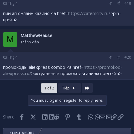
03
Thg 4
#19
пин ап онлайн казино <a href=
https://cafemcity.ru/
>pin-
up</a>
MatthewHause
M
Thành Viên
03
Thg 4
#20
промокоды aliexpress combo <a href=
https://promokod-
aliexpress.ru/
>актуальные промокоды алиэкспресс</a>
Last
1 of 2
Tiếp
You must log in or register to reply here.
Facebook
X (Twitter)
LinkedIn
Reddit
Pinterest
Tumblr
WhatsApp
Email
Link
Share:
CHINA MOBILE