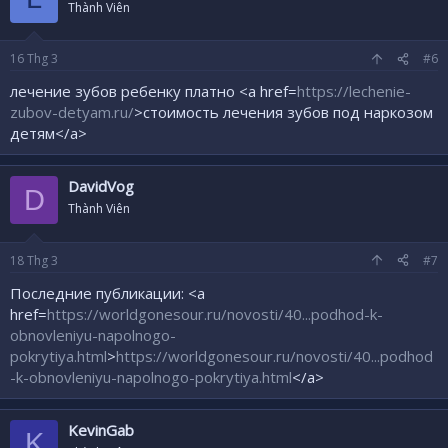
Thành Viên
16
Thg 3
#6
лечение зубов ребенку платно <a href=
https://lechenie-
zubov-detyam.ru/
>стоимость лечения зубов под наркозом
детям</a>
DavidVog
D
Thành Viên
18
Thg 3
#7
Последние публикации: <a
href=
https://worldgonesour.ru/novosti/40...podhod-k-
obnovleniyu-napolnogo-
pokrytiya.html
>
https://worldgonesour.ru/novosti/40...podhod
-k-obnovleniyu-napolnogo-pokrytiya.html
</a>
KevinGab
K