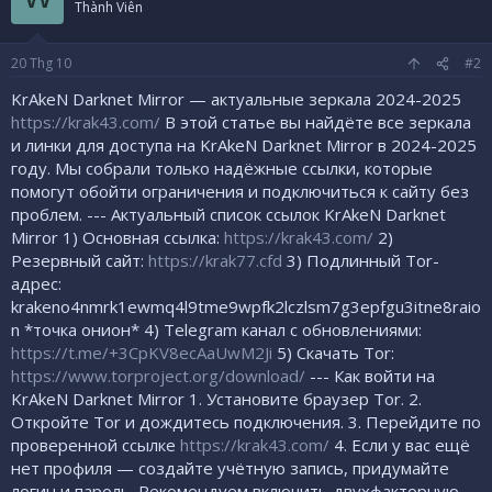
Thành Viên
20
Thg 10
#2
KrAkeN Darknet Mirror — актуальные зеркала 2024-2025
https://krak43.com/
В этой статье вы найдёте все зеркала
и линки для доступа на KrAkeN Darknet Mirror в 2024-2025
году. Мы собрали только надёжные ссылки, которые
помогут обойти ограничения и подключиться к сайту без
проблем. --- Актуальный список ссылок KrAkeN Darknet
Mirror 1) Основная ссылка:
https://krak43.com/
2)
Резервный сайт:
https://krak77.cfd
3) Подлинный Tor-
адрес:
krakeno4nmrk1ewmq4l9tme9wpfk2lczlsm7g3epfgu3itne8raio
n *точка онион* 4) Telegram канал с обновлениями:
https://t.me/+3CpKV8ecAaUwM2Ji
5) Скачать Tor:
https://www.torproject.org/download/
--- Как войти на
KrAkeN Darknet Mirror 1. Установите браузер Tor. 2.
Откройте Tor и дождитесь подключения. 3. Перейдите по
проверенной ссылке
https://krak43.com/
4. Если у вас ещё
нет профиля — создайте учётную запись, придумайте
логин и пароль. Рекомендуем включить двухфакторную