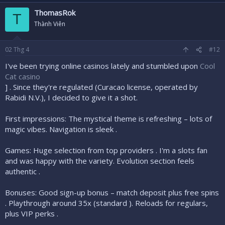
ThomasRok
T
Thành Viên
02
Thg 4
#12
I've been trying online casinos lately and stumbled upon
Cool
Cat casino
] . Since they're regulated (Curacao license, operated by
Rabidi N.V.), I decided to give it a shot.
First impressions: The mystical theme is refreshing – lots of
magic vibes. Navigation is sleek .
Games: Huge selection from top providers . I'm a slots fan
and was happy with the variety. Evolution section feels
authentic .
Bonuses: Good sign-up bonus – match deposit plus free spins
. Playthrough around 35x (standard ). Reloads for regulars,
plus VIP perks .