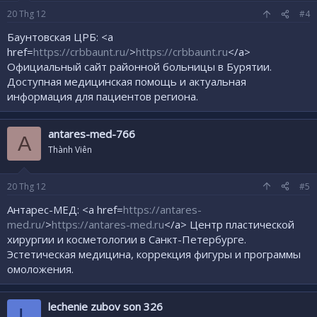
20
Thg 12
#4
Баунтовская ЦРБ: <a
href=
https://crbbaunt.ru/
>
https://crbbaunt.ru
</a>
Официальный сайт районной больницы в Бурятии.
Доступная медицинская помощь и актуальная
информация для пациентов региона.
antares-med-766
A
Thành Viên
20
Thg 12
#5
Антарес-МЕД: <a href=
https://antares-
med.ru/
>
https://antares-med.ru
</a> Центр пластической
хирургии и косметологии в Санкт-Петербурге.
Эстетическая медицина, коррекция фигуры и программы
омоложения.
lechenie zubov son 326
L