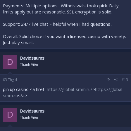
Payments: Multiple options . Withdrawals took quick. Daily
limits apply but are reasonable. SSL encryption is solid.
Support: 24/7 live chat – helpful when I had questions .
Overall: Solid choice if you want a licensed casino with variety.
Just play smart.
Davidsaums
D
Thành Viên
03
Thg 4
#13
pin up casino <a href=
https://global-smm.ru/
>
https://global-
smm.ru
</a>
Davidsaums
D
Thành Viên