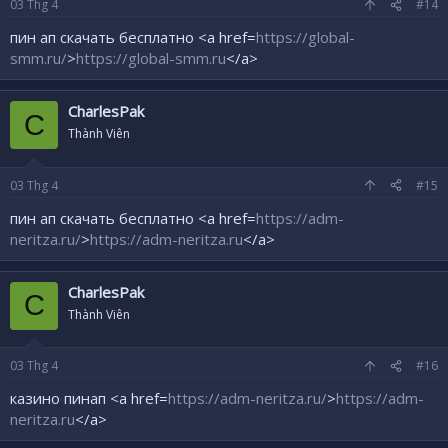
03
Thg 4
#14
пин ап скачать бесплатно <a href=
https://global-
smm.ru/
>
https://global-smm.ru
</a>
CharlesPak
C
Thành Viên
03
Thg 4
#15
пин ап скачать бесплатно <a href=
https://adm-
neritza.ru/
>
https://adm-neritza.ru
</a>
CharlesPak
C
Thành Viên
03
Thg 4
#16
казино пинап <a href=
https://adm-neritza.ru/
>
https://adm-
neritza.ru
</a>