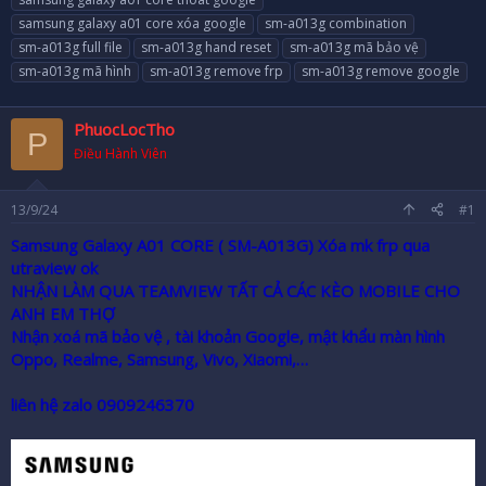
r
samsung galaxy a01 core xóa google
sm-a013g combination
sm-a013g full file
sm-a013g hand reset
sm-a013g mã bảo vệ
sm-a013g mã hình
sm-a013g remove frp
sm-a013g remove google
PhuocLocTho
P
Điều Hành Viên
13/9/24
#1
Samsung Galaxy A01 CORE ( SM-A013G) Xóa mk frp qua
utraview ok
NHẬN LÀM QUA TEAMVIEW TẤT CẢ CÁC KÈO MOBILE CHO
ANH EM THỢ
Nhận xoá mã bảo vệ , tài khoản Google, mật khẩu màn hình
Oppo, Realme, Samsung, Vivo, Xiaomi,…
liên hệ zalo 0909246370