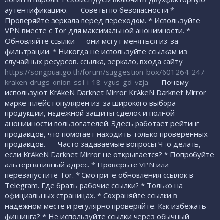
аутентификацию. --- Советы по безопасности *
Проверяйте зеркала перед переходом. * Используйте
VPN вместе с Tor для максимальной анонимности. *
Обновляйте ссылки — они могут меняться из-за
фильтрации. * Никогда не используйте ссылкам из
случайных ресурсов. ссылка, зеркало, входа сайту
https://songpuai.go.th/forum/suggestion-box/601264-247-
kraken-drugs-onion-ssil-i-18-vgus-gd-vzja
--- Почему
используют KrAkeN Darknet Mirror KrAkeN Darknet Mirror
маркетплейс популярен из-за широкого выбора
продукции, надёжной защиты сделок и полной
анонимности пользователей. Здесь работает рейтинг
продавцов, что помогает находить только проверенных
продавцов. --- Часто задаваемые вопросы Что делать,
если KrAkeN Darknet Mirror не открывается? * Попробуйте
альтернативный адрес. * Проверьте VPN или
перезапустите Tor. * Смотрите обновления ссылок в
Telegram. Где брать рабочие ссылки? * Только на
официальных страницах. * Сохраняйте ссылки в
надёжном месте и регулярно проверяйте. Как избежать
фишинга? * Не используйте ссылки через обычный