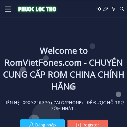
Welcome to
RomVietFones.com - CHUYÊN
CUNG CẤP ROM CHINA CHÍNH
HÃNG
LIÊN HỆ : 0909.246.370 ( ZALO/PHONE) - ĐỂ ĐƯỢC HỖ TRỢ
SỚM NHẤT .
Đăng nhập
Register