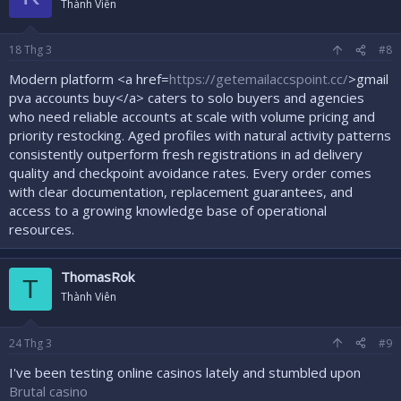
Thành Viên
18
Thg 3
#8
Modern platform <a href=
https://getemailaccspoint.cc/
>gmail
pva accounts buy</a> caters to solo buyers and agencies
who need reliable accounts at scale with volume pricing and
priority restocking. Aged profiles with natural activity patterns
consistently outperform fresh registrations in ad delivery
quality and checkpoint avoidance rates. Every order comes
with clear documentation, replacement guarantees, and
access to a growing knowledge base of operational
resources.
ThomasRok
T
Thành Viên
24
Thg 3
#9
I've been testing online casinos lately and stumbled upon
Brutal casino