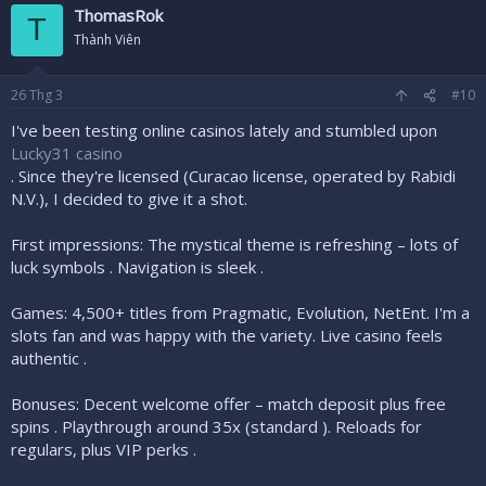
ThomasRok
T
Thành Viên
26
Thg 3
#10
I've been testing online casinos lately and stumbled upon
Lucky31 casino
. Since they're licensed (Curacao license, operated by Rabidi
N.V.), I decided to give it a shot.
First impressions: The mystical theme is refreshing – lots of
luck symbols . Navigation is sleek .
Games: 4,500+ titles from Pragmatic, Evolution, NetEnt. I'm a
slots fan and was happy with the variety. Live casino feels
authentic .
Bonuses: Decent welcome offer – match deposit plus free
spins . Playthrough around 35x (standard ). Reloads for
regulars, plus VIP perks .