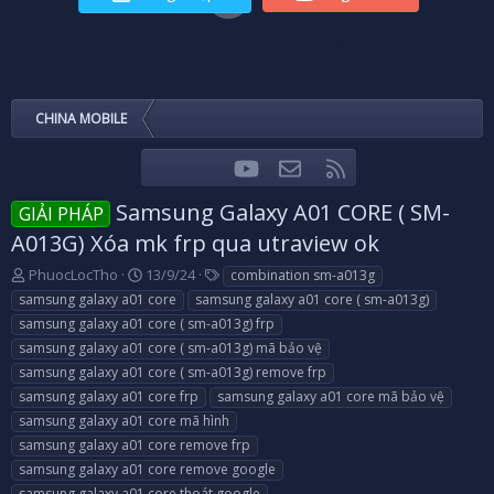
CHINA MOBILE
youtube
Liên hệ
RSS
Facebook
Twitter
Samsung Galaxy A01 CORE ( SM-
GIẢI PHÁP
A013G) Xóa mk frp qua utraview ok
T
N
T
PhuocLocTho
13/9/24
combination sm-a013g
h
g
a
samsung galaxy a01 core
samsung galaxy a01 core ( sm-a013g)
r
à
g
samsung galaxy a01 core ( sm-a013g) frp
e
y
s
samsung galaxy a01 core ( sm-a013g) mã bảo vệ
a
g
samsung galaxy a01 core ( sm-a013g) remove frp
d
ử
s
i
samsung galaxy a01 core frp
samsung galaxy a01 core mã bảo vệ
t
samsung galaxy a01 core mã hình
a
samsung galaxy a01 core remove frp
r
samsung galaxy a01 core remove google
t
e
samsung galaxy a01 core thoát google