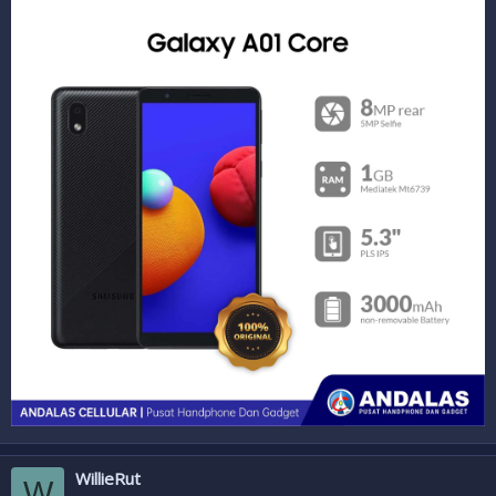
WillieRut
W