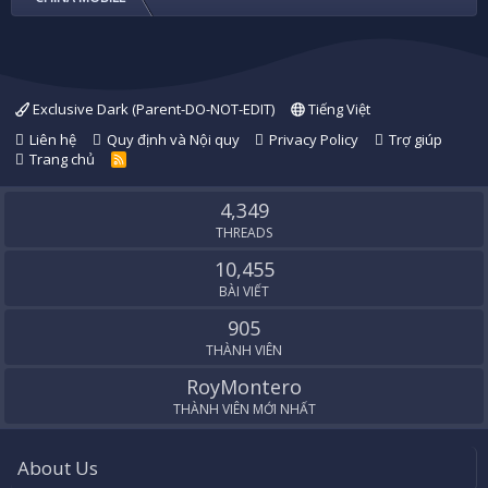
Exclusive Dark (Parent-DO-NOT-EDIT)
Tiếng Việt
Liên hệ
Quy định và Nội quy
Privacy Policy
Trợ giúp
Trang chủ
R
S
S
4,349
THREADS
10,455
BÀI VIẾT
905
THÀNH VIÊN
RoyMontero
THÀNH VIÊN MỚI NHẤT
About Us