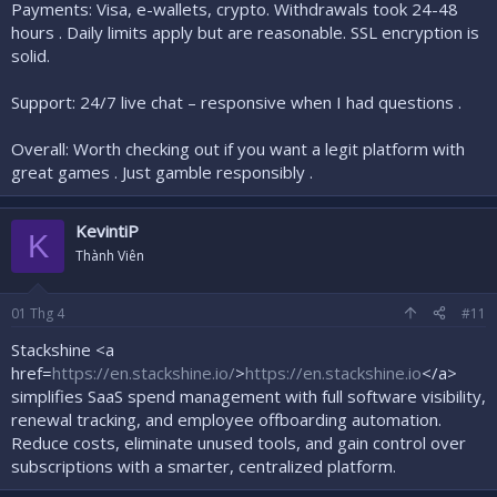
Payments: Visa, e-wallets, crypto. Withdrawals took 24-48
hours . Daily limits apply but are reasonable. SSL encryption is
solid.
Support: 24/7 live chat – responsive when I had questions .
Overall: Worth checking out if you want a legit platform with
great games . Just gamble responsibly .
KevintiP
K
Thành Viên
01
Thg 4
#11
Stackshine <a
href=
https://en.stackshine.io/
>
https://en.stackshine.io
</a>
simplifies SaaS spend management with full software visibility,
renewal tracking, and employee offboarding automation.
Reduce costs, eliminate unused tools, and gain control over
subscriptions with a smarter, centralized platform.