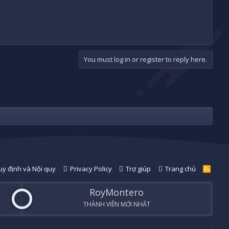
You must log in or register to reply here.
y định và Nội quy
Privacy Policy
Trợ giúp
Trang chủ
R
S
S
RoyMontero
THÀNH VIÊN MỚI NHẤT