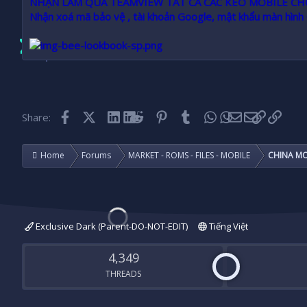
NHẬN LÀM QUA TEAMVIEW TẤT CẢ CÁC KÈO MOBILE C
Nhận xoá mã bảo vệ , tài khoản Google, mật khẩu màn hình
Facebook
X (Twitter)
LinkedIn
Reddit
Pinterest
Tumblr
WhatsApp
Email
Link
Share:
Home
Forums
MARKET - ROMS - FILES - MOBILE
CHINA MO
Exclusive Dark (Parent-DO-NOT-EDIT)
Tiếng Việt
4,349
THREADS