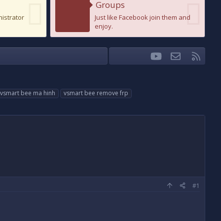
Groups
nistrator
Just like Facebook join them and
enjoy.
youtube
Liên hệ
RSS
Facebook
Twitter
vsmart bee ma hinh
vsmart bee remove frp
#1