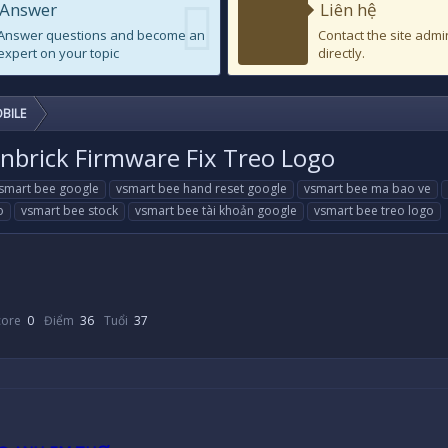
Answer
Liên hệ
Answer questions and become an
Contact the site admi
expert on your topic
directly.
BILE
brick Firmware Fix Treo Logo
smart bee google
vsmart bee hand reset google
vsmart bee ma bao ve
o
vsmart bee stock
vsmart bee tài khoản google
vsmart bee treo logo
core
0
Điểm
36
Tuổi
37