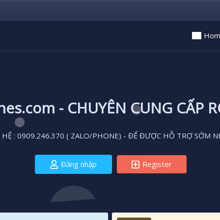
Hom
ones.com - CHUYÊN CUNG CẤP 
 HỆ : 0909.246.370 ( ZALO/PHONE) - ĐỂ ĐƯỢC HỖ TRỢ SỚM N
Đăng nhập
Register