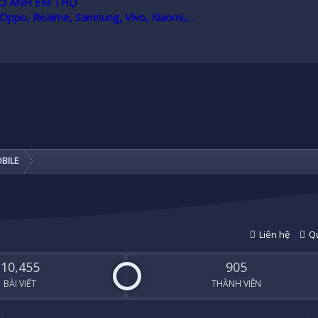
HO ANH EM THỢ
 Oppo, Realme, Samsung, Vivo, Xiaomi,…
BILE
Liên hệ
Qu
10,455
905
BÀI VIẾT
THÀNH VIÊN