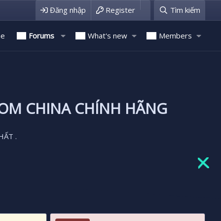
Đăng nhập
Register
Tìm kiếm
e
Forums
What's new
Members
ROM CHINA CHÍNH HÃNG
HẤT .