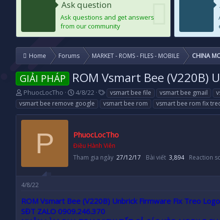
Ask question
Ask questions and get answers
from our community
Home
Forums
MARKET - ROMS - FILES - MOBILE
CHINA MO
ROM Vsmart Bee (V220B) Un
GIẢI PHÁP
T
N
T
PhuocLocTho
4/8/22
vsmart bee file
vsmart bee gmail
v
h
g
a
vsmart bee remove google
vsmart bee rom
vsmart bee rom fix tre
r
à
g
e
y
s
a
g
P
PhuocLocTho
d
ử
s
i
Điều Hành Viên
t
Tham gia ngày
27/12/17
Bài viết
3,894
Reaction s
a
r
t
4/8/22
e
r
ROM Vsmart Bee (V220B) Unbrick Firmware Fix Treo Logo
SĐT ZALO 0909.246.370