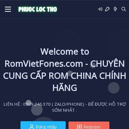
Welcome to
RomVietFones.com - CHUYÊN
CUNG CẤP ROM CHINA CHÍNH
HÃNG
LIÊN HỆ : 0909.246.370 ( ZALO/PHONE) - ĐỂ ĐƯỢC HỖ TRỢ
SỚM NHẤT .
Đăng nhập
Register