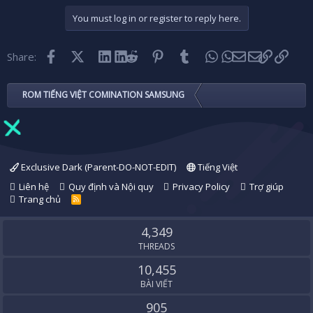
You must log in or register to reply here.
Facebook
X (Twitter)
LinkedIn
Reddit
Pinterest
Tumblr
WhatsApp
Email
Link
Share:
ROM TIẾNG VIỆT COMINATION SAMSUNG
Exclusive Dark (Parent-DO-NOT-EDIT)
Tiếng Việt
Liên hệ
Quy định và Nội quy
Privacy Policy
Trợ giúp
Trang chủ
R
S
S
4,349
THREADS
10,455
BÀI VIẾT
905