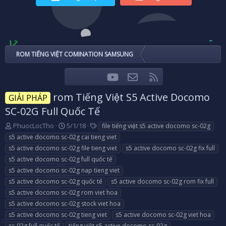
ROM TIẾNG VIỆT COMINATION SAMSUNG
youtube
Liên hệ
RSS
Facebook
Twitter
rom Tiếng Việt S5 Active Docomo
GIẢI PHÁP
SC-02G Full Quốc Tế
T
N
T
PhuocLocTho
5/1/18
file tiếng việt s5 active docomo sc-02g
h
g
a
s5 active docomo sc-02g cai tieng viet
r
à
g
s5 active docomo sc-02g file tieng viet
s5 active docomo sc-02g fix full
e
y
s
s5 active docomo sc-02g full quốc tế
a
g
s5 active docomo sc-02g nap tieng viet
d
ử
s
i
s5 active docomo sc-02g quốc tế
s5 active docomo sc-02g rom fix full
t
s5 active docomo sc-02g rom viet hoa
a
s5 active docomo sc-02g stock viet hoa
r
s5 active docomo sc-02g tieng viet
s5 active docomo sc-02g viet hoa
t
e
sc-02g full quốc tế
tiếng việt s5 active docomo sc-02g