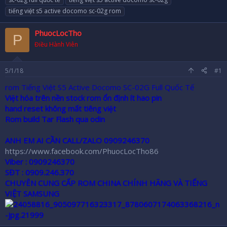
r
tiếng việt s5 active docomo sc-02g rom
PhuocLocTho
P
Điều Hành Viên
5/1/18
#1
rom Tiếng Việt S5 Active Docomo SC-02G Full Quốc Tế
Việt hóa trên nền stock rom ổn định ít hao pin
hand reset không mất tiêng việt
Rom build Tar Flash qua odin
ANH EM AI CẦN CALL/ZALO 0909246370
https://www.facebook.com/PhuocLocTho86
Viber :
0909246370
SĐT :
0909.246.370
CHUYÊN CUNG CẤP ROM CHINA CHÍNH HÃNG VÀ TIẾNG
VIỆT SAMSUNG