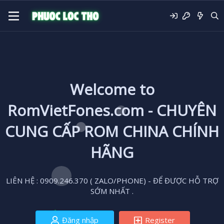
Welcome to
RomVietFones.com - CHUYÊN
CUNG CẤP ROM CHINA CHÍNH
HÃNG
LIÊN HỆ : 0909.246.370 ( ZALO/PHONE) - ĐỂ ĐƯỢC HỖ TRỢ
SỚM NHẤT .
Đăng nhập
Register