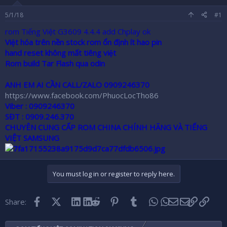
r
5/1/18
#1
rom Tiếng Việt G3609 4.4.4 add Chplay ok
Việt hóa trên nền stock rom ổn định ít hao pin
hand reset không mất tiêng việt
Rom build Tar Flash qua odin
ANH EM AI CẦN CALL/ZALO 0909246370
https://www.facebook.com/PhuocLocTho86
Viber :
0909246370
SĐT :
0909.246.370
CHUYÊN CUNG CẤP ROM CHINA CHÍNH HÃNG VÀ TIẾNG
VIỆT SAMSUNG
You must log in or register to reply here.
Facebook
X (Twitter)
LinkedIn
Reddit
Pinterest
Tumblr
WhatsApp
Email
Link
Share: