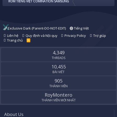
ROM TIẾNG VIỆT COMINATION SAMSUNG
Exclusive Dark (Parent-DO-NOT-EDIT)
Tiếng Việt
Liên hệ
Quy định và Nội quy
Privacy Policy
Trợ giúp
Trang chủ
R
S
S
4,349
THREADS
10,455
BÀI VIẾT
905
THÀNH VIÊN
RoyMontero
THÀNH VIÊN MỚI NHẤT
About Us