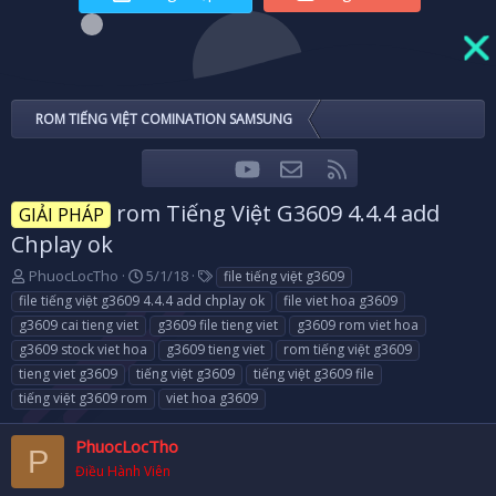
ROM TIẾNG VIỆT COMINATION SAMSUNG
youtube
Liên hệ
RSS
Facebook
Twitter
rom Tiếng Việt G3609 4.4.4 add
GIẢI PHÁP
Chplay ok
T
N
T
PhuocLocTho
5/1/18
file tiếng việt g3609
h
g
a
file tiếng việt g3609 4.4.4 add chplay ok
file viet hoa g3609
r
à
g
g3609 cai tieng viet
g3609 file tieng viet
g3609 rom viet hoa
e
y
s
g3609 stock viet hoa
g3609 tieng viet
rom tiếng việt g3609
a
g
tieng viet g3609
d
tiếng việt g3609
ử
tiếng việt g3609 file
s
i
tiếng việt g3609 rom
viet hoa g3609
t
a
PhuocLocTho
P
r
Điều Hành Viên
t
e