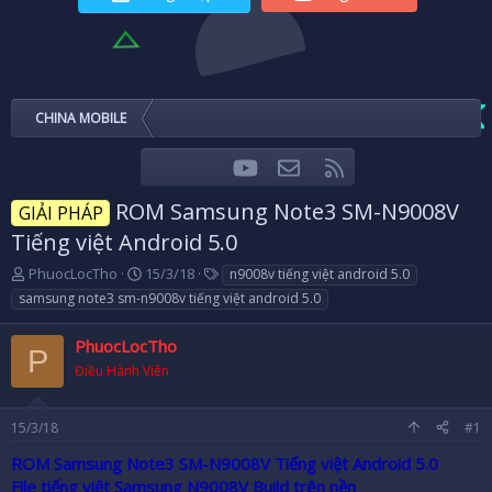
CHINA MOBILE
youtube
Liên hệ
RSS
Facebook
Twitter
ROM Samsung Note3 SM-N9008V
GIẢI PHÁP
Tiếng việt Android 5.0
T
N
T
PhuocLocTho
15/3/18
n9008v tiếng việt android 5.0
h
g
a
samsung note3 sm-n9008v tiếng việt android 5.0
r
à
g
e
y
s
PhuocLocTho
a
g
P
d
Điều Hành Viên
ử
s
i
t
15/3/18
#1
a
r
ROM Samsung Note3 SM-N9008V Tiếng việt Android 5.0
t
File tiếng việt Samsung N9008V Build trên nền
e