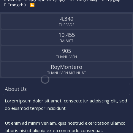
Trang chủ
R
S
S
4,349
THREADS
10,455
BÀI VIẾT
905
THÀNH VIÊN
RoyMontero
THÀNH VIÊN MỚI NHẤT
About Us
Lorem ipsum dolor sit amet, consectetur adipiscing elit, sed
do eiusmod tempor incididunt.
Ut enim ad minim veniam, quis nostrud exercitation ullamco
laboris nisi ut aliquip ex ea commodo consequat.