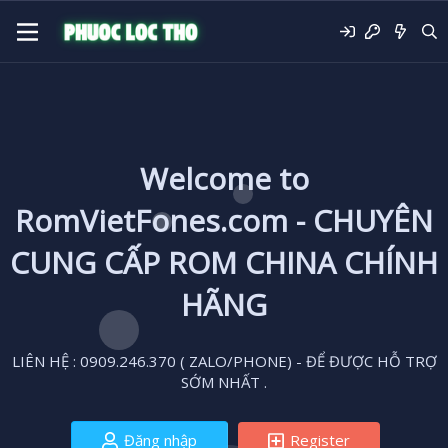
Welcome to
RomVietFones.com - CHUYÊN
CUNG CẤP ROM CHINA CHÍNH
HÃNG
LIÊN HỆ : 0909.246.370 ( ZALO/PHONE) - ĐỂ ĐƯỢC HỖ TRỢ
SỚM NHẤT .
Đăng nhập
Register