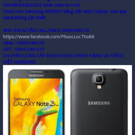
N9008VZMSDQD2 hoàn toàn no root
r
Stock rom Samsung N9008V tiếng việt Add CHplay- xóa app
china không cần thiết.
ANH EM AI CẦN CALL/ZALO 0909246370
https://www.facebook.com/PhuocLocTho86
Viber : 0909246370
SĐT : 0909.246.370
CHUYÊN CUNG CẤP ROM CHINA CHÍNH HÃNG VÀ TIẾNG
VIỆT SAMSUNG