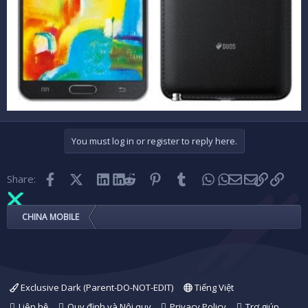
You must log in or register to reply here.
Facebook
X (Twitter)
LinkedIn
Reddit
Pinterest
Tumblr
WhatsApp
Email
Link
Share:
CHINA MOBILE
Exclusive Dark (Parent-DO-NOT-EDIT)
Tiếng Việt
Liên hệ
Quy định và Nội quy
Privacy Policy
Trợ giúp