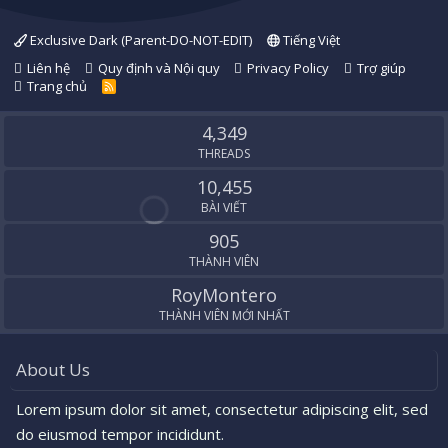
Exclusive Dark (Parent-DO-NOT-EDIT)
Tiếng Việt
Liên hệ
Quy định và Nội quy
Privacy Policy
Trợ giúp
Trang chủ
R
S
S
4,349
THREADS
10,455
BÀI VIẾT
905
THÀNH VIÊN
RoyMontero
THÀNH VIÊN MỚI NHẤT
About Us
Lorem ipsum dolor sit amet, consectetur adipiscing elit, sed
do eiusmod tempor incididunt.