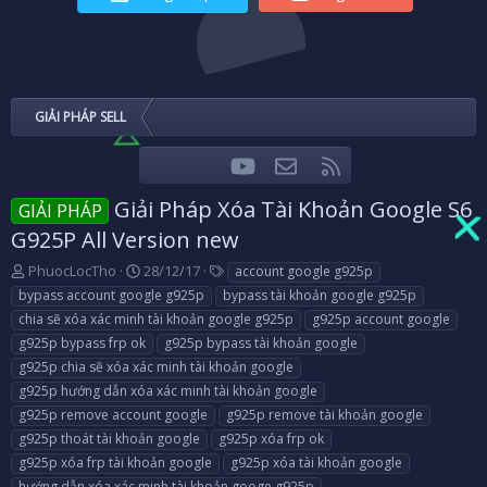
GIẢI PHÁP SELL
youtube
Liên hệ
RSS
Facebook
Twitter
Giải Pháp Xóa Tài Khoản Google S6
GIẢI PHÁP
G925P All Version new
T
N
T
PhuocLocTho
28/12/17
account google g925p
h
g
a
bypass account google g925p
bypass tài khoản google g925p
r
à
g
chia sẽ xóa xác minh tài khoản google g925p
g925p account google
e
y
s
g925p bypass frp ok
g925p bypass tài khoản google
a
g
g925p chia sẽ xóa xác minh tài khoản google
d
ử
s
i
g925p hướng dẫn xóa xác minh tài khoản google
t
g925p remove account google
g925p remove tài khoản google
a
g925p thoát tài khoản google
g925p xóa frp ok
r
g925p xóa frp tài khoản google
g925p xóa tài khoản google
t
e
hướng dẫn xóa xác minh tài khoản googe g925p