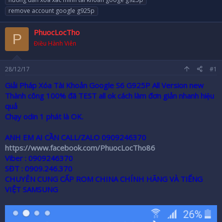
r
remove account google g925p
PhuocLocTho
P
Điều Hành Viên
28/12/17
#1
Giải Pháp Xóa Tài Khoản Google S6 G925P All Version new
Thành công 100% đã TEST all ok cách làm đơn giản nhanh hiệu
quả
Chạy odin 1 phát là OK.
ANH EM AI CẦN CALL/ZALO 0909246370
https://www.facebook.com/PhuocLocTho86
Viber :
0909246370
SĐT :
0909.246.370
CHUYÊN CUNG CẤP ROM CHINA CHÍNH HÃNG VÀ TIẾNG
VIỆT SAMSUNG