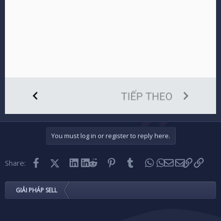
You must log in or register to reply here.
Facebook
X (Twitter)
LinkedIn
Reddit
Pinterest
Tumblr
WhatsApp
Email
Link
Share:
GIẢI PHÁP SELL