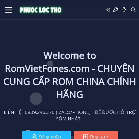
Welcome to
RomVietFones.com - CHUYÊN
CUNG CẤP ROM CHINA CHÍNH
HÃNG
LIÊN HỆ : 0909.246.370 ( ZALO/PHONE) - ĐỂ ĐƯỢC HỖ TRỢ
SỚM NHẤT .
Đăng nhập
Register