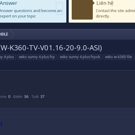
Answer
Liên hệ
Answer questions and become an
Contact the site admi
expert on your topic
directly.
BILE
(W-K360-TV-V01.16-20-9.0-ASI)
y 4 plus
wiko sunny 4 plus frp
wiko sunny 4 plus frpok
wiko w-k360 file
core
0
Điểm
36
Tuổi
37
)