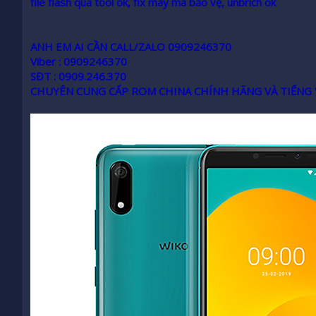
file flash qua tool ok, fix máy mã bảo vệ, unbrich ok
ANH EM AI CẦN CALL/ZALO 0909246370
Viber : 0909246370
SĐT : 0909.246.370
CHUYÊN CUNG CẤP ROM CHINA CHÍNH HÃNG VÀ TIẾNG 