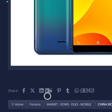
Facebook
X (Twitter)
LinkedIn
Reddit
Pinterest
Tumblr
WhatsApp
Email
Share:
Home
Forums
MARKET - ROMS - FILES - MOBILE
CHINA MO