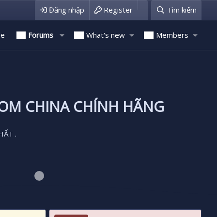
Đăng nhập
Register
Tìm kiếm
e
Forums
What's new
Members
ROM CHINA CHÍNH HÃNG
HẤT .