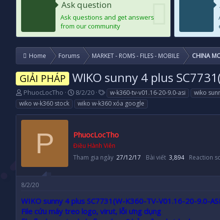
Ask question
Ask questions and get answers
from our community
Home
Forums
MARKET - ROMS - FILES - MOBILE
CHINA MO
WIKO sunny 4 plus SC7731
GIẢI PHÁP
T
N
T
PhuocLocTho
8/2/20
w-k360-tv-v01.16-20-9.0-asi
wiko sunn
h
g
a
wiko w-k360 stock
wiko w-k360 xóa google
r
à
g
e
y
s
a
g
P
PhuocLocTho
d
ử
s
i
Điều Hành Viên
t
Tham gia ngày
27/12/17
Bài viết
3,894
Reaction s
a
r
t
8/2/20
e
r
WIKO sunny 4 plus SC7731(W-K360-TV-V01.16-20-9.0-ASI
File cứu máy treo logo, virut, lỗi ưng dụng