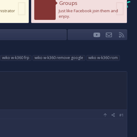
Groups
nistrator
Just like Facebook join them and
enjoy.
youtube
Liên hệ
RSS
Facebook
Twitter
wiko w-k360 frp
wiko w-k360 remove google
wiko w-k360 rom
#1