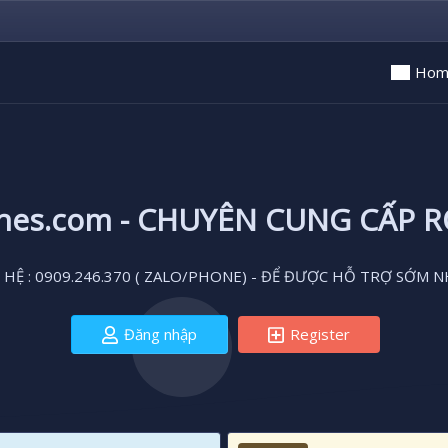
Hom
ones.com - CHUYÊN CUNG CẤP 
 HỆ : 0909.246.370 ( ZALO/PHONE) - ĐỂ ĐƯỢC HỖ TRỢ SỚM N
Đăng nhập
Register