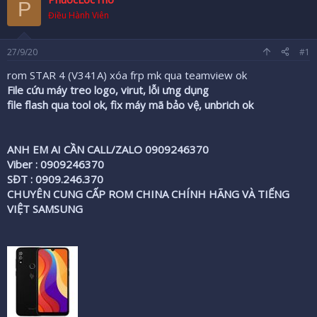
P
r
Điều Hành Viên
27/9/20
#1
rom STAR 4 (V341A) xóa frp mk qua teamview ok
File cứu máy treo logo, virut, lỗi ưng dụng
file flash qua tool ok, fix máy mã bảo vệ, unbrich ok
ANH EM AI CẦN CALL/ZALO 0909246370
Viber : 0909246370
SĐT : 0909.246.370
CHUYÊN CUNG CẤP ROM CHINA CHÍNH HÃNG VÀ TIẾNG
VIỆT SAMSUNG