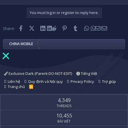
You must log in or register to reply here.
Facebook
X (Twitter)
LinkedIn
Reddit
Pinterest
Tumblr
WhatsApp
Email
Share:
CHINA MOBILE
Exclusive Dark (Parent-DO-NOT-EDIT)
Tiếng Việt
Liên hệ
Quy định và Nội quy
Privacy Policy
Trợ giúp
Trang chủ
R
S
S
4,349
THREADS
10,455
BÀI VIẾT