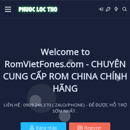
Welcome to
RomVietFones.com - CHUYÊN
CUNG CẤP ROM CHINA CHÍNH
HÃNG
LIÊN HỆ : 0909.246.370 ( ZALO/PHONE) - ĐỂ ĐƯỢC HỖ TRỢ
SỚM NHẤT .
Đăng nhập
Register