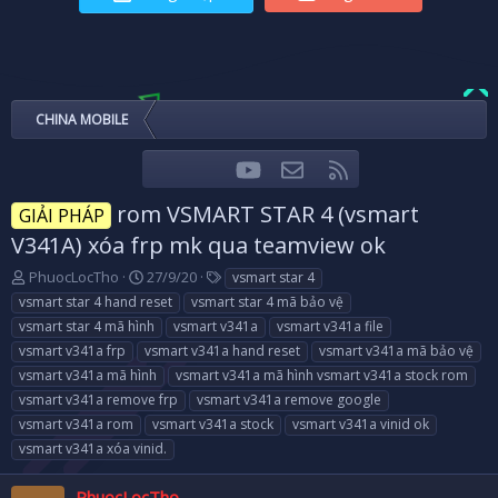
CHINA MOBILE
youtube
Liên hệ
RSS
Facebook
Twitter
rom VSMART STAR 4 (vsmart
GIẢI PHÁP
V341A) xóa frp mk qua teamview ok
T
N
T
PhuocLocTho
27/9/20
vsmart star 4
h
g
a
vsmart star 4 hand reset
vsmart star 4 mã bảo vệ
r
à
g
vsmart star 4 mã hình
vsmart v341a
vsmart v341a file
e
y
s
vsmart v341a frp
vsmart v341a hand reset
vsmart v341a mã bảo vệ
a
g
vsmart v341a mã hình
d
ử
vsmart v341a mã hình vsmart v341a stock rom
s
i
vsmart v341a remove frp
vsmart v341a remove google
t
vsmart v341a rom
vsmart v341a stock
vsmart v341a vinid ok
a
vsmart v341a xóa vinid.
r
t
e
PhuocLocTho