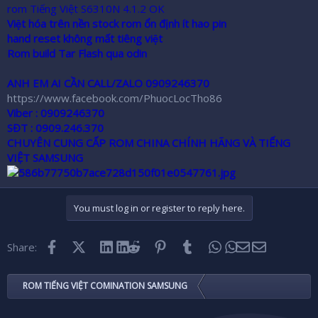
rom Tiếng Việt S6310N 4.1.2 OK
Việt hóa trên nền stock rom ổn định ít hao pin
hand reset không mất tiêng việt
Rom build Tar Flash qua odin
ANH EM AI CẦN CALL/ZALO 0909246370
https://www.facebook.com/PhuocLocTho86
Viber :
0909246370
SĐT :
0909.246.370
CHUYÊN CUNG CẤP ROM CHINA CHÍNH HÃNG VÀ TIẾNG
VIỆT SAMSUNG
You must log in or register to reply here.
Facebook
X (Twitter)
LinkedIn
Reddit
Pinterest
Tumblr
WhatsApp
Email
Share:
ROM TIẾNG VIỆT COMINATION SAMSUNG