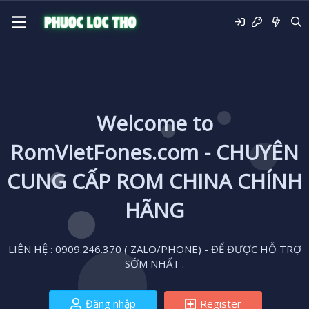
Welcome to
RomVietFones.com - CHUYÊN
CUNG CẤP ROM CHINA CHÍNH
HÃNG
LIÊN HỆ : 0909.246.370 ( ZALO/PHONE) - ĐỂ ĐƯỢC HỖ TRỢ
SỚM NHẤT .
Đăng nhập
Register