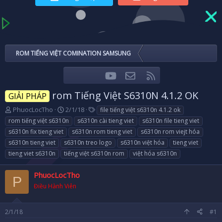
ROM TIẾNG VIỆT COMINATION SAMSUNG
youtube
Liên hệ
RSS
Facebook
Twitter
rom Tiếng Việt S6310N 4.1.2 OK
GIẢI PHÁP
T
N
T
PhuocLocTho
2/1/18
file tiếng việt s6310n 4.1.2 ok
h
g
a
rom tiếng việt s6310n
s6310n cài tieng viet
s6310n file tieng viet
r
à
g
s6310n fix tieng viet
s6310n rom tieng viet
s6310n rom viejt hóa
e
y
s
s6310n tieng viet
s6310n treo logo
s6310n việt hóa
tieng viet
a
g
tieng viet s6310n
d
tiếng việt s6310n rom
ử
việt hóa s6310n
s
i
t
PhuocLocTho
P
a
Điều Hành Viên
r
t
e
2/1/18
#1
r