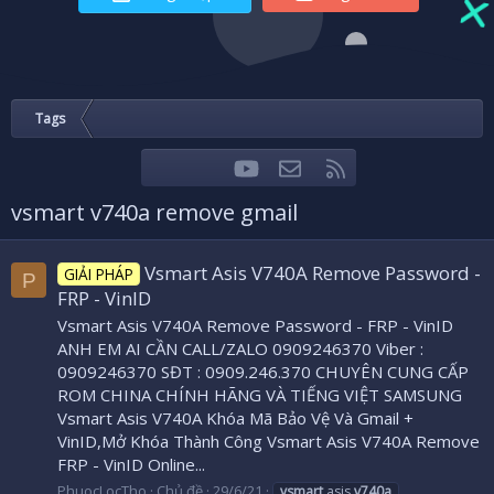
Tags
youtube
Liên hệ
RSS
Facebook
Twitter
vsmart v740a remove gmail
Vsmart Asis V740A Remove Password -
GIẢI PHÁP
P
FRP - VinID
Vsmart Asis V740A Remove Password - FRP - VinID
ANH EM AI CẦN CALL/ZALO 0909246370 Viber :
0909246370 SĐT : 0909.246.370 CHUYÊN CUNG CẤP
ROM CHINA CHÍNH HÃNG VÀ TIẾNG VIỆT SAMSUNG
Vsmart Asis V740A Khóa Mã Bảo Vệ Và Gmail +
VinID,Mở Khóa Thành Công Vsmart Asis V740A Remove
FRP - VinID Online...
PhuocLocTho
Chủ đề
29/6/21
vsmart
asis
v740a