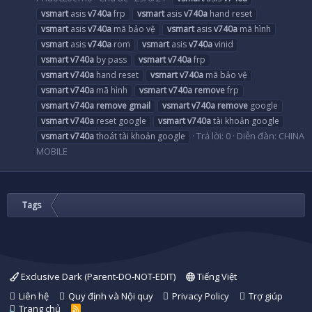
vsmart
asis
v740a
frp
vsmart
asis
v740a
hand reset
vsmart
asis
v740a
mã bảo vệ
vsmart
asis
v740a
mã hình
vsmart
asis
v740a
rom
vsmart
asis
v740a
vinid
vsmart
v740a
by pass
vsmart
v740a
frp
vsmart
v740a
hand reset
vsmart
v740a
mã bảo vệ
vsmart
v740a
mã hình
vsmart
v740a
remove
frp
vsmart
v740a
remove
gmail
vsmart
v740a
remove
google
vsmart
v740a
reset google
vsmart
v740a
tài khoản google
Trả lời: 0
Diễn đàn:
CHINA
vsmart
v740a
thoát tài khoản google
MOBILE
Tags
Exclusive Dark (Parent-DO-NOT-EDIT)
Tiếng Việt
Liên hệ
Quy định và Nội quy
Privacy Policy
Trợ giúp
Trang chủ
R