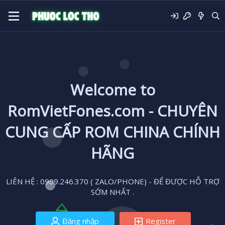
Welcome to
RomVietFones.com - CHUYÊN
CUNG CẤP ROM CHINA CHÍNH
HÃNG
LIÊN HỆ : 0909.246.370 ( ZALO/PHONE) - ĐỂ ĐƯỢC HỖ TRỢ
SỚM NHẤT .
Đăng nhập
Register