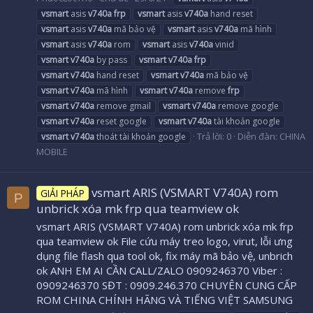
vsmart
asis
v740a
frp
vsmart
asis
v740a
hand reset
vsmart
asis
v740a
mã bảo vệ
vsmart
asis
v740a
mã hình
vsmart
asis
v740a
rom
vsmart
asis
v740a
vinid
vsmart
v740a
by pass
vsmart
v740a
frp
vsmart
v740a
hand reset
vsmart
v740a
mã bảo vệ
vsmart
v740a
mã hình
vsmart
v740a
remove
frp
vsmart
v740a
remove gmail
vsmart
v740a
remove google
vsmart
v740a
reset google
vsmart
v740a
tài khoản google
Trả lời: 0
Diễn đàn:
CHINA
vsmart
v740a
thoát tài khoản google
MOBILE
vsmart ARIS (VSMART V740A) rom
GIẢI PHÁP
P
unbrick xóa mk frp qua teamview ok
vsmart ARIS (VSMART V740A) rom unbrick xóa mk frp
qua teamview ok File cứu máy treo logo, virut, lỗi ưng
dụng file flash qua tool ok, fix máy mã bảo vệ, unbrich
ok ANH EM AI CẦN CALL/ZALO 0909246370 Viber :
0909246370 SĐT : 0909.246.370 CHUYÊN CUNG CẤP
ROM CHINA CHÍNH HÃNG VÀ TIẾNG VIỆT SAMSUNG