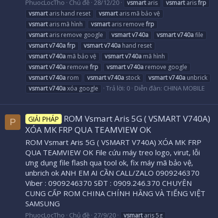
PhuocLocTho
Chủ đề
28/12/20
vsmart
aris
vsmart
aris
frp
vsmart
aris hand reset
vsmart
aris mã bảo vệ
vsmart
aris mã hình
vsmart
aris remove
frp
vsmart
aris remove google
vsmart
v740a
vsmart
v740a
file
vsmart
v740a
frp
vsmart
v740a
hand reset
vsmart
v740a
mã bảo vệ
vsmart
v740a
mã hình
vsmart
v740a
remove
frp
vsmart
v740a
remove google
vsmart
v740a
rom
vsmart
v740a
stock
vsmart
v740a
unbrick
Trả lời: 0
Diễn đàn:
CHINA MOBILE
vsmart
v740a
xóa google
ROM Vsmart Aris 5G ( VSMART V740A)
GIẢI PHÁP
P
XÓA MK FRP QUA TEAMVIEW OK
ROM Vsmart Aris 5G ( VSMART V740A) XÓA MK FRP
QUA TEAMVIEW OK File cứu máy treo logo, virut, lỗi
ưng dụng file flash qua tool ok, fix máy mã bảo vệ,
unbrich ok ANH EM AI CẦN CALL/ZALO 0909246370
Viber : 0909246370 SĐT : 0909.246.370 CHUYÊN
CUNG CẤP ROM CHINA CHÍNH HÃNG VÀ TIẾNG VIỆT
SAMSUNG
PhuocLocTho
Chủ đề
27/9/20
vsmart
aris 5g