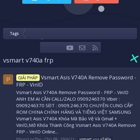
Tags
youtube
Liên hệ
RSS
Facebook
Twitter
vsmart v740a frp
Vsmart Asis V740A Remove Password -
GIẢI PHÁP
P
FRP - VinID
Vsmart Asis V740A Remove Password - FRP - VinID
ANH EM AI CẦN CALL/ZALO 0909246370 Viber :
0909246370 SĐT : 0909.246.370 CHUYÊN CUNG CẤP
ROM CHINA CHÍNH HÃNG VÀ TIẾNG VIỆT SAMSUNG
Vsmart Asis V740A Khóa Mã Bảo Vệ Và Gmail +
VinID,Mở Khóa Thành Công Vsmart Asis V740A Remove
FRP - VinID Online...
PhuocLocTho
Chủ đề
29/6/21
vsmart
asis
v740a