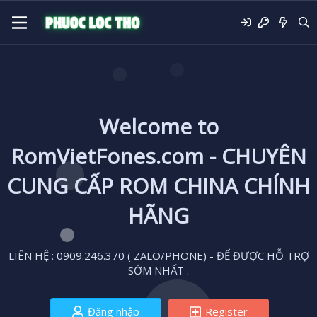
Welcome to
RomVietFones.com - CHUYÊN
CUNG CẤP ROM CHINA CHÍNH
HÃNG
LIÊN HỆ : 0909.246.370 ( ZALO/PHONE) - ĐỂ ĐƯỢC HỖ TRỢ
SỚM NHẤT .
Đăng nhập
Register