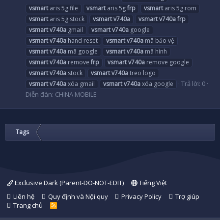
vsmart
aris 5g file
vsmart
aris 5g
frp
vsmart
aris 5g rom
vsmart
aris 5g stock
vsmart
v740a
vsmart
v740a
frp
vsmart
v740a
gmail
vsmart
v740a
google
vsmart
v740a
hand reset
vsmart
v740a
mã bảo vệ
vsmart
v740a
mã google
vsmart
v740a
mã hình
vsmart
v740a
remove
frp
vsmart
v740a
remove google
vsmart
v740a
stock
vsmart
v740a
treo logo
Trả lời: 0
vsmart
v740a
xóa gmail
vsmart
v740a
xóa google
Diễn đàn:
CHINA MOBILE
Tags
Exclusive Dark (Parent-DO-NOT-EDIT)
Tiếng Việt
Liên hệ
Quy định và Nội quy
Privacy Policy
Trợ giúp
Trang chủ
R
S
S