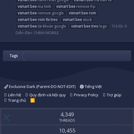
vsmart
bee
ma hinh
vsmart
bee
remove frp
vsmart
bee
remove google
vsmart
bee
rom
vsmart
bee
rom
fix
treo
vsmart
bee
stock
Trả lời: 0
vsmart
bee
tài khoản google
vsmart
bee
treo
logo
Diễn đàn:
CHINA MOBILE
Tags
Exclusive Dark (Parent-DO-NOT-EDIT)
Tiếng Việt
Liên hệ
Quy định và Nội quy
Privacy Policy
Trợ giúp
Trang chủ
R
S
S
4,349
THREADS
10,455