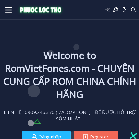
Welcome to
RomVietFones.com - CHUYÊN
CUNG CẤP ROM CHINA CHÍNH
HÃNG
LIÊN HỆ : 0909.246.370 ( ZALO/PHONE) - ĐỂ ĐƯỢC HỖ TRỢ
SỚM NHẤT .
Đăng nhập
Register