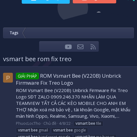
Tags
youtube
Liên hệ
RSS
Facebook
Twitter
vsmart bee rom fix treo
ROM Vsmart Bee (V220B) Unbrick
GIẢI PHÁP
P
Firmware Fix Treo Logo
ROM Vsmart Bee (V220B) Unbrick Firmware Fix Treo
Logo SĐT ZALO 0909.246.370 NHẬN LÀM QUA
TEAMVIEW TẤT CẢ CÁC KÈO MOBILE CHO ANH EM
THỢ Nhận xoá mã bảo vệ , tài khoản Google, mật khẩu
màn hình Oppo, Realme, Samsung, Vivo, Xiaomi,…
PhuocLocTho
Chủ đề
4/8/22
vsmart
bee
file
vsmart
bee
gmail
vsmart
bee
google
vsmart
bee
hand reset google
vsmart
bee
ma bao ve