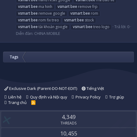
vsmart
bee
ma hinh
vsmart
bee
remove frp
vsmart
bee
remove google
vsmart
bee
rom
vsmart
bee
rom fix treo
vsmart
bee
stock
Trả lời: 0
vsmart
bee
tài khoản google
vsmart
bee
treo logo
Diễn đàn:
CHINA MOBILE
Tags
Exclusive Dark (Parent-DO-NOT-EDIT)
Tiếng Việt
Liên hệ
Quy định và Nội quy
Privacy Policy
Trợ giúp
Trang chủ
R
S
S
4,349
THREADS
10,455