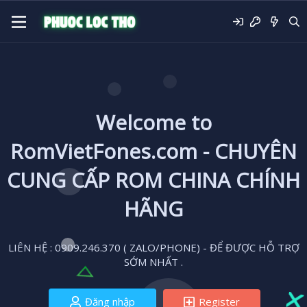
Welcome to
RomVietFones.com - CHUYÊN
CUNG CẤP ROM CHINA CHÍNH
HÃNG
LIÊN HỆ : 0909.246.370 ( ZALO/PHONE) - ĐỂ ĐƯỢC HỖ TRỢ
SỚM NHẤT .
Đăng nhập
Register