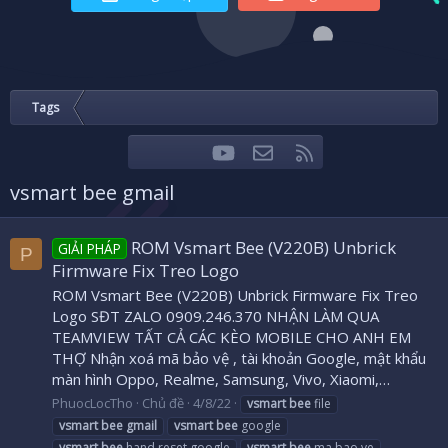
Tags
youtube
Liên hệ
RSS
Facebook
Twitter
vsmart bee gmail
ROM Vsmart Bee (V220B) Unbrick
GIẢI PHÁP
P
Firmware Fix Treo Logo
ROM Vsmart Bee (V220B) Unbrick Firmware Fix Treo
Logo SĐT ZALO 0909.246.370 NHẬN LÀM QUA
TEAMVIEW TẤT CẢ CÁC KÈO MOBILE CHO ANH EM
THỢ Nhận xoá mã bảo vệ , tài khoản Google, mật khẩu
màn hình Oppo, Realme, Samsung, Vivo, Xiaomi,…
PhuocLocTho
Chủ đề
4/8/22
vsmart
bee
file
vsmart
bee
gmail
vsmart
bee
google
vsmart
bee
hand reset google
vsmart
bee
ma bao ve