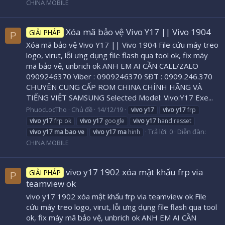
CHINA MOBILE
Xóa mã bảo vệ Vivo Y17 || Vivo 1904
GIẢI PHÁP
P
Xóa mã bảo vệ Vivo Y17 || Vivo 1904 File cứu máy treo
logo, virut, lỗi ưng dụng file flash qua tool ok, fix máy
mã bảo vệ, unbrich ok ANH EM AI CẦN CALL/ZALO
0909246370 Viber : 0909246370 SĐT : 0909.246.370
CHUYÊN CUNG CẤP ROM CHINA CHÍNH HÃNG VÀ
TIẾNG VIỆT SAMSUNG Selected Model: Vivo:Y17 Exe...
PhuocLocTho
Chủ đề
14/12/19
vivo
y17
vivo
y17
frp
vivo
y17
frp ok
vivo
y17
google
vivo
y17
hand resset
Trả lời: 0
Diễn đàn:
vivo
y17
ma
bao
ve
vivo
y17
ma
hinh
CHINA MOBILE
vivo y17 1902 xóa mật khẩu frp via
GIẢI PHÁP
P
teamview ok
vivo y17 1902 xóa mật khẩu frp via teamview ok File
cứu máy treo logo, virut, lỗi ưng dụng file flash qua tool
ok, fix máy mã bảo vệ, unbrich ok ANH EM AI CẦN