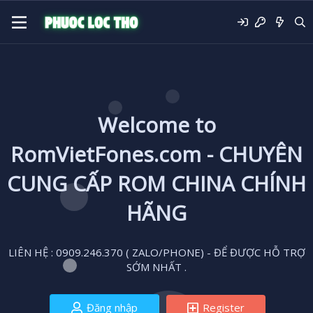
Welcome to
RomVietFones.com - CHUYÊN
CUNG CẤP ROM CHINA CHÍNH
HÃNG
LIÊN HỆ : 0909.246.370 ( ZALO/PHONE) - ĐỂ ĐƯỢC HỖ TRỢ
SỚM NHẤT .
Đăng nhập
Register