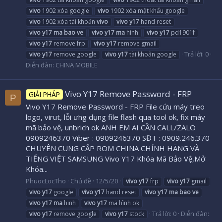
vivo
1902 xóa google
vivo
1902 xóa mật khẩu google
vivo
1902 xóa tài khoản
vivo
vivo
y17
hand reset
vivo
y17
ma
bao
ve
vivo
y17
ma
hinh
vivo
y17
pd1901f
vivo
y17
remove frp
vivo
y17
remove gmail
Trả lời: 0
vivo
y17
remove google
vivo
y17
tài khoản google
Diễn đàn:
CHINA MOBILE
Vivo Y17 Remove Password - FRP
GIẢI PHÁP
P
Vivo Y17 Remove Password - FRP File cứu máy treo
logo, virut, lỗi ưng dụng file flash qua tool ok, fix máy
mã bảo vệ, unbrich ok ANH EM AI CẦN CALL/ZALO
0909246370 Viber : 0909246370 SĐT : 0909.246.370
CHUYÊN CUNG CẤP ROM CHINA CHÍNH HÃNG VÀ
TIẾNG VIỆT SAMSUNG Vivo Y17 Khóa Mã Bảo Vệ,Mở
Khóa...
PhuocLocTho
Chủ đề
12/5/20
vivo
y17
frp
vivo
y17
gmail
vivo
y17
google
vivo
y17
hand reset
vivo
y17
ma
bao
ve
vivo
y17
ma
hinh
vivo
y17
mã hình ok
Trả lời: 0
Diễn đàn:
vivo
y17
remove google
vivo
y17
stock