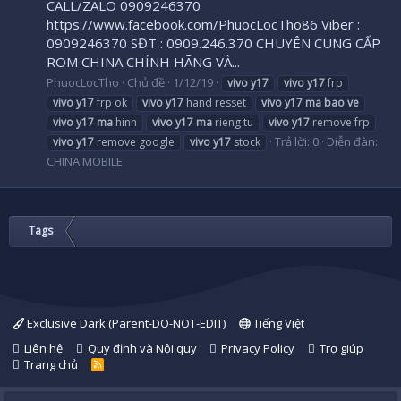
CALL/ZALO 0909246370
https://www.facebook.com/PhuocLocTho86 Viber :
0909246370 SĐT : 0909.246.370 CHUYÊN CUNG CẤP
ROM CHINA CHÍNH HÃNG VÀ...
PhuocLocTho
Chủ đề
1/12/19
vivo
y17
vivo
y17
frp
vivo
y17
frp ok
vivo
y17
hand resset
vivo
y17
ma
bao
ve
vivo
y17
ma
hinh
vivo
y17
ma
rieng tu
vivo
y17
remove frp
Trả lời: 0
Diễn đàn:
vivo
y17
remove google
vivo
y17
stock
CHINA MOBILE
Tags
Exclusive Dark (Parent-DO-NOT-EDIT)
Tiếng Việt
Liên hệ
Quy định và Nội quy
Privacy Policy
Trợ giúp
Trang chủ
R
S
S