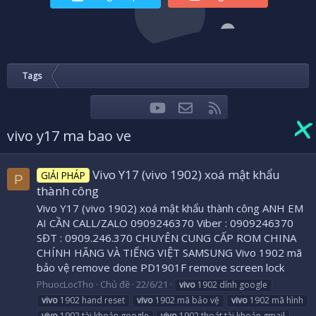
Tags
youtube
Liên hệ
RSS
Facebook
Twitter
vivo y17 ma bao ve
Vivo Y17 (vivo 1902) xoá mật khẩu
GIẢI PHÁP
P
thành công
Vivo Y17 (vivo 1902) xoá mật khẩu thành công ANH EM
AI CẦN CALL/ZALO 0909246370 Viber : 0909246370
SĐT : 0909.246.370 CHUYÊN CUNG CẤP ROM CHINA
CHÍNH HÃNG VÀ TIẾNG VIỆT SAMSUNG Vivo 1902 mã
bảo vệ remove done PD1901F remove screen lock
PhuocLocTho
Chủ đề
22/6/21
vivo
1902 dính google
vivo
1902 hand reset
vivo
1902 mã bảo vệ
vivo
1902 mã hình
vivo
1902 tài khoản google
vivo
1902 thoát tài khoản gmail