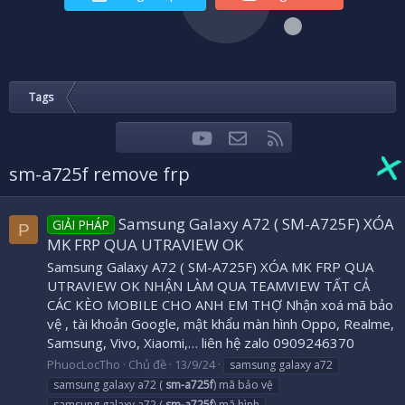
Tags
youtube
Liên hệ
RSS
Facebook
Twitter
sm-a725f remove frp
Samsung Galaxy A72 ( SM-A725F) XÓA
GIẢI PHÁP
P
MK FRP QUA UTRAVIEW OK
Samsung Galaxy A72 ( SM-A725F) XÓA MK FRP QUA
UTRAVIEW OK NHẬN LÀM QUA TEAMVIEW TẤT CẢ
CÁC KÈO MOBILE CHO ANH EM THỢ Nhận xoá mã bảo
vệ , tài khoản Google, mật khẩu màn hình Oppo, Realme,
Samsung, Vivo, Xiaomi,… liên hệ zalo 0909246370
PhuocLocTho
Chủ đề
13/9/24
samsung galaxy a72
samsung galaxy a72 (
sm-a725f
) mã bảo vệ
samsung galaxy a72 (
sm-a725f
) mã hình