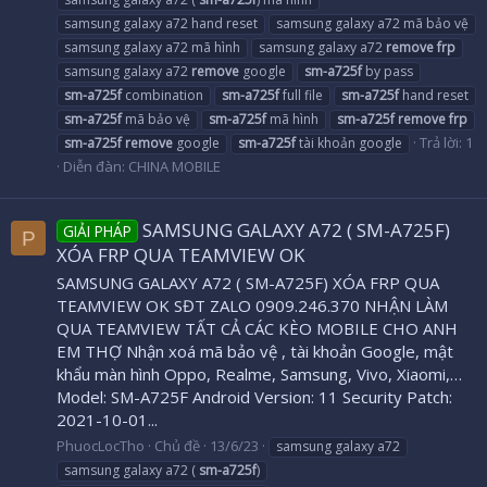
samsung galaxy a72 hand reset
samsung galaxy a72 mã bảo vệ
samsung galaxy a72 mã hình
samsung galaxy a72
remove
frp
samsung galaxy a72
remove
google
sm-a725f
by pass
sm-a725f
combination
sm-a725f
full file
sm-a725f
hand reset
sm-a725f
mã bảo vệ
sm-a725f
mã hình
sm-a725f
remove
frp
Trả lời: 1
sm-a725f
remove
google
sm-a725f
tài khoản google
Diễn đàn:
CHINA MOBILE
SAMSUNG GALAXY A72 ( SM-A725F)
GIẢI PHÁP
P
XÓA FRP QUA TEAMVIEW OK
SAMSUNG GALAXY A72 ( SM-A725F) XÓA FRP QUA
TEAMVIEW OK SĐT ZALO 0909.246.370 NHẬN LÀM
QUA TEAMVIEW TẤT CẢ CÁC KÈO MOBILE CHO ANH
EM THỢ Nhận xoá mã bảo vệ , tài khoản Google, mật
khẩu màn hình Oppo, Realme, Samsung, Vivo, Xiaomi,…
Model: SM-A725F Android Version: 11 Security Patch:
2021-10-01...
PhuocLocTho
Chủ đề
13/6/23
samsung galaxy a72
samsung galaxy a72 (
sm-a725f
)