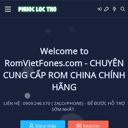
Welcome to
RomVietFones.com - CHUYÊN
CUNG CẤP ROM CHINA CHÍNH
HÃNG
LIÊN HỆ : 0909.246.370 ( ZALO/PHONE) - ĐỂ ĐƯỢC HỖ TRỢ
SỚM NHẤT .
Đăng nhập
Register