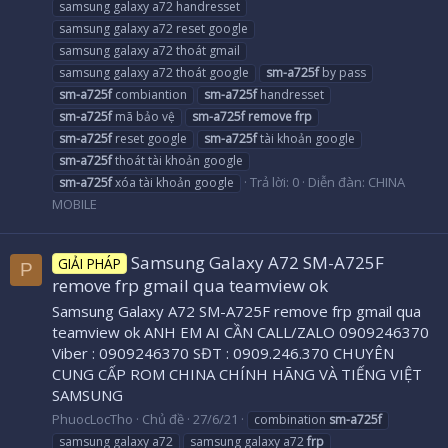
samsung galaxy a72 handresset
samsung galaxy a72 reset google
samsung galaxy a72 thoát gmail
samsung galaxy a72 thoát google
sm-a725f
by pass
sm-a725f
combiantion
sm-a725f
handresset
sm-a725f
mã bảo vệ
sm-a725f
remove
frp
sm-a725f
reset google
sm-a725f
tài khoản google
sm-a725f
thoát tài khoản google
Trả lời: 0
Diễn đàn:
CHINA
sm-a725f
xóa tài khoản google
MOBILE
Samsung Galaxy A72 SM-A725F
GIẢI PHÁP
P
remove frp gmail qua teamview ok
Samsung Galaxy A72 SM-A725F remove frp gmail qua
teamview ok ANH EM AI CẦN CALL/ZALO 0909246370
Viber : 0909246370 SĐT : 0909.246.370 CHUYÊN
CUNG CẤP ROM CHINA CHÍNH HÃNG VÀ TIẾNG VIỆT
SAMSUNG
PhuocLocTho
Chủ đề
27/6/21
combination
sm-a725f
samsung galaxy a72
samsung galaxy a72
frp