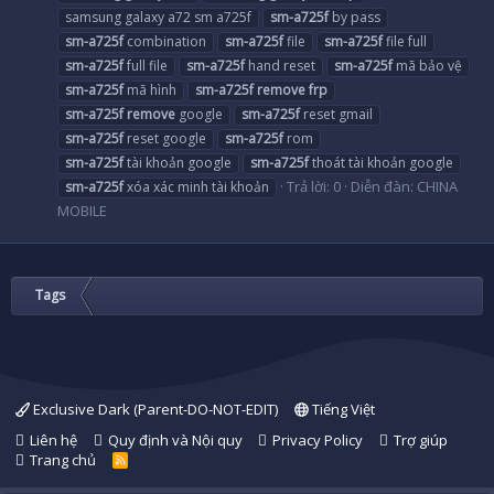
samsung galaxy a72 sm a725f
sm-a725f
by pass
sm-a725f
combination
sm-a725f
file
sm-a725f
file full
sm-a725f
full file
sm-a725f
hand reset
sm-a725f
mã bảo vệ
sm-a725f
mã hình
sm-a725f
remove
frp
sm-a725f
remove
google
sm-a725f
reset gmail
sm-a725f
reset google
sm-a725f
rom
sm-a725f
tài khoản google
sm-a725f
thoát tài khoản google
Trả lời: 0
Diễn đàn:
CHINA
sm-a725f
xóa xác minh tài khoản
MOBILE
Tags
Exclusive Dark (Parent-DO-NOT-EDIT)
Tiếng Việt
Liên hệ
Quy định và Nội quy
Privacy Policy
Trợ giúp
Trang chủ
R
S
S