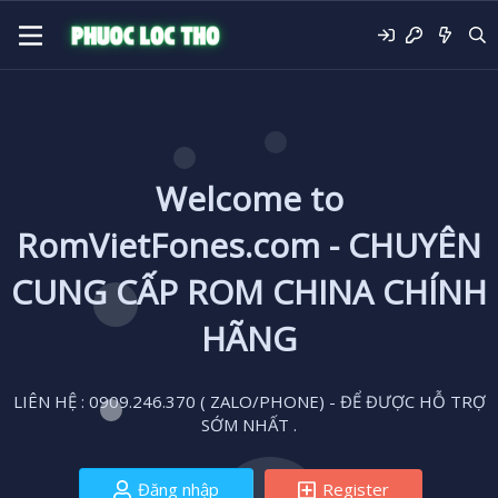
Welcome to
RomVietFones.com - CHUYÊN
CUNG CẤP ROM CHINA CHÍNH
HÃNG
LIÊN HỆ : 0909.246.370 ( ZALO/PHONE) - ĐỂ ĐƯỢC HỖ TRỢ
SỚM NHẤT .
Đăng nhập
Register