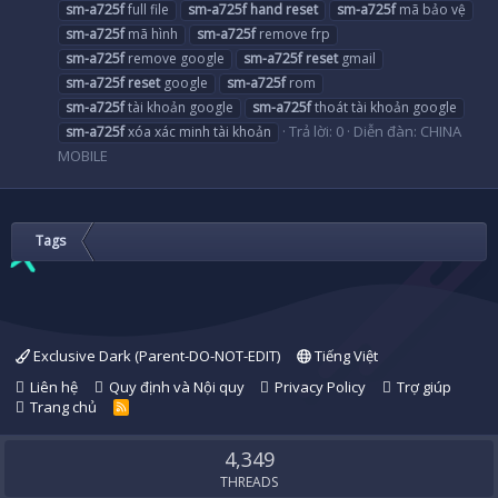
sm-a725f
full file
sm-a725f
hand
reset
sm-a725f
mã bảo vệ
sm-a725f
mã hình
sm-a725f
remove frp
sm-a725f
remove google
sm-a725f
reset
gmail
sm-a725f
reset
google
sm-a725f
rom
sm-a725f
tài khoản google
sm-a725f
thoát tài khoản google
Trả lời: 0
Diễn đàn:
CHINA
sm-a725f
xóa xác minh tài khoản
MOBILE
Tags
Exclusive Dark (Parent-DO-NOT-EDIT)
Tiếng Việt
Liên hệ
Quy định và Nội quy
Privacy Policy
Trợ giúp
Trang chủ
R
S
S
4,349
THREADS