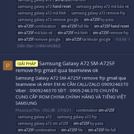
samsung galaxy a72
hand
reset
samsung galaxy a72 mã bảo vệ
samsung galaxy a72 mã hình
samsung galaxy a72 remove frp
samsung galaxy a72 remove google
sm-a725f
by pass
sm-a725f
combination
sm-a725f
full file
sm-a725f
hand
reset
sm-a725f
mã bảo vệ
sm-a725f
mã hình
sm-a725f
remove frp
Trả lời: 1
sm-a725f
remove google
sm-a725f
tài khoản google
Diễn đàn:
CHINA MOBILE
Samsung Galaxy A72 SM-A725F
GIẢI PHÁP
P
remove frp gmail qua teamview ok
Samsung Galaxy A72 SM-A725F remove frp gmail qua
teamview ok ANH EM AI CẦN CALL/ZALO 0909246370
Viber : 0909246370 SĐT : 0909.246.370 CHUYÊN
CUNG CẤP ROM CHINA CHÍNH HÃNG VÀ TIẾNG VIỆT
SAMSUNG
PhuocLocTho
Chủ đề
27/6/21
combination
sm-a725f
samsung galaxy a72
samsung galaxy a72 frp
samsung galaxy a72 sm a725f
sm-a725f
by pass
sm-a725f
combination
sm-a725f
file
sm-a725f
file full