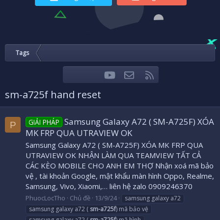
Tags
youtube
Liên hệ
RSS
Facebook
Twitter
sm-a725f hand reset
Samsung Galaxy A72 ( SM-A725F) XÓA
GIẢI PHÁP
P
MK FRP QUA UTRAVIEW OK
Samsung Galaxy A72 ( SM-A725F) XÓA MK FRP QUA
UTRAVIEW OK NHẬN LÀM QUA TEAMVIEW TẤT CẢ
CÁC KÈO MOBILE CHO ANH EM THỢ Nhận xoá mã bảo
vệ , tài khoản Google, mật khẩu màn hình Oppo, Realme,
Samsung, Vivo, Xiaomi,… liên hệ zalo 0909246370
PhuocLocTho
Chủ đề
13/9/24
samsung galaxy a72
samsung galaxy a72 (
sm-a725f
) mã bảo vệ
samsung galaxy a72 (
sm-a725f
) mã hình