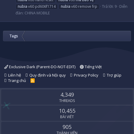
Trả lời: 9
Diễn
nubia
v60 pd606f1714
nubia
v60 remove frp
đàn:
CHINA MOBILE
Tags
Exclusive Dark (Parent-DO-NOT-EDIT)
Tiếng Việt
Liên hệ
Quy định và Nội quy
Privacy Policy
Trợ giúp
Trang chủ
R
S
S
4,349
THREADS
10,455
BÀI VIẾT
905
THÀNH VIÊN