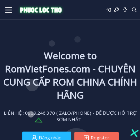
Welcome to
RomVietFones.com - CHUYÊN
CUNG CẤP ROM CHINA CHÍNH
HÃNG
LIÊN HỆ : 0909.246.370 ( ZALO/PHONE) - ĐỂ ĐƯỢC HỖ TRỢ
SỚM NHẤT .
Đăng nhập
Register