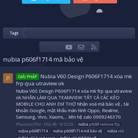
Tags
youtube
Liên hệ
RSS
Facebook
Twitter
nubia p606f1714 mã bảo vệ
Nubia V60 Design P606F1714 xóa mk
GIẢI PHÁP
P
frp qua utraview ok
Nubia V60 Design P606F1714 xóa mk frp qua utraview
ok NHẬN LÀM QUA TEAMVIEW TẤT CẢ CÁC KÈO
MOBILE CHO ANH EM THỢ Nhận xoá mã bảo vệ , tài
khoản Google, mật khẩu màn hình Oppo, Realme,
Samsung, Vivo, Xiaomi,… liên hệ zalo 0909246370
PhuocLocTho
Chủ đề
9/12/25
nubia
p606f remove frp
nubia
p606f1714
nubia
p606f1714
mã
bảo
vệ
nubia
v60
nubia
v60 hand reset
nubia
v60
mã
bảo
vệ