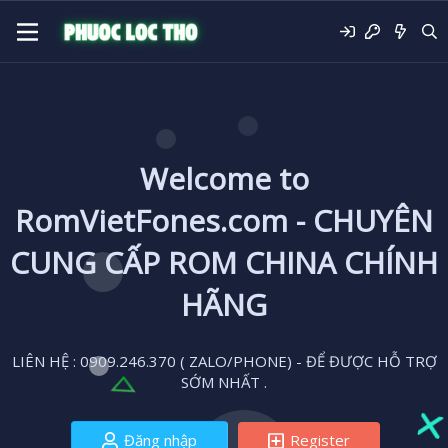
Welcome to
RomVietFones.com - CHUYÊN
CUNG CẤP ROM CHINA CHÍNH
HÃNG
LIÊN HỆ : 0909.246.370 ( ZALO/PHONE) - ĐỂ ĐƯỢC HỖ TRỢ
SỚM NHẤT .
Đăng nhập
Register