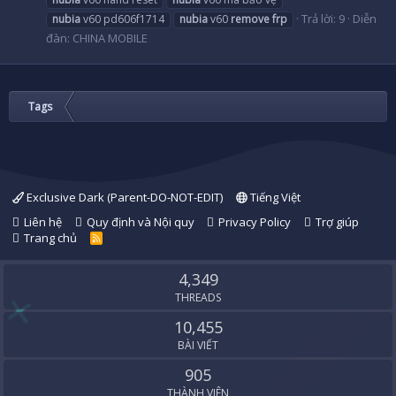
Trả lời: 9
Diễn
nubia
v60 pd606f1714
nubia
v60
remove
frp
đàn:
CHINA MOBILE
Tags
Exclusive Dark (Parent-DO-NOT-EDIT)
Tiếng Việt
Liên hệ
Quy định và Nội quy
Privacy Policy
Trợ giúp
Trang chủ
R
S
S
4,349
THREADS
10,455
BÀI VIẾT
905
THÀNH VIÊN