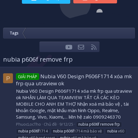
Tags
youtube
Liên hệ
RSS
Facebook
Twitter
nubia p606f remove frp
Nubia V60 Design P606F1714 xóa mk
GIẢI PHÁP
P
frp qua utraview ok
Nubia V60 Design P606F1714 xóa mk frp qua utraview
ok NHẬN LÀM QUA TEAMVIEW TẤT CẢ CÁC KÈO
MOBILE CHO ANH EM THỢ Nhận xoá mã bảo vệ , tài
khoản Google, mật khẩu màn hình Oppo, Realme,
Samsung, Vivo, Xiaomi,… liên hệ zalo 0909246370
PhuocLocTho
Chủ đề
9/12/25
nubia
p606f
remove
frp
nubia
p606f
1714
nubia
p606f
1714 mã bảo vệ
nubia
v60
nubia
v60 hand reset
nubia
v60 mã bảo vệ