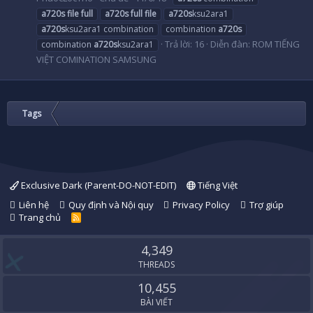
a720s
file
full
a720s
full
file
a720s
ksu2ara1
a720s
ksu2ara1 combination
combination
a720s
Trả lời: 16
Diễn đàn:
ROM TIẾNG
combination
a720s
ksu2ara1
VIỆT COMINATION SAMSUNG
Tags
Exclusive Dark (Parent-DO-NOT-EDIT)
Tiếng Việt
Liên hệ
Quy định và Nội quy
Privacy Policy
Trợ giúp
Trang chủ
R
S
S
4,349
THREADS
10,455
BÀI VIẾT