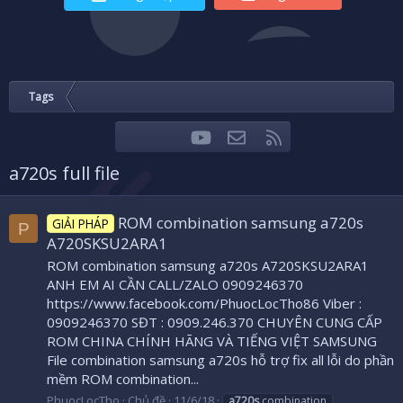
Tags
youtube
Liên hệ
RSS
Facebook
Twitter
a720s full file
ROM combination samsung a720s
GIẢI PHÁP
P
A720SKSU2ARA1
ROM combination samsung a720s A720SKSU2ARA1
ANH EM AI CẦN CALL/ZALO 0909246370
https://www.facebook.com/PhuocLocTho86 Viber :
0909246370 SĐT : 0909.246.370 CHUYÊN CUNG CẤP
ROM CHINA CHÍNH HÃNG VÀ TIẾNG VIỆT SAMSUNG
File combination samsung a720s hỗ trợ fix all lỗi do phần
mềm ROM combination...
PhuocLocTho
Chủ đề
11/6/18
a720s
combination