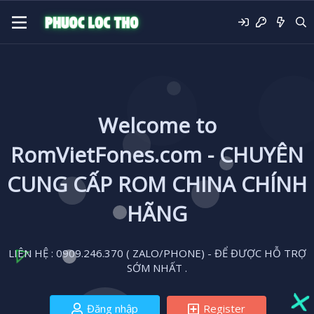
Welcome to
RomVietFones.com - CHUYÊN
CUNG CẤP ROM CHINA CHÍNH
HÃNG
LIÊN HỆ : 0909.246.370 ( ZALO/PHONE) - ĐỂ ĐƯỢC HỖ TRỢ
SỚM NHẤT .
Đăng nhập
Register